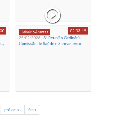
:00
02:33:49
Helvécio Arantes
-
25/02/2026
- 3ª Reunião Ordinária -
c.,
Comissão de Saúde e Saneamento
próximo ›
fim »