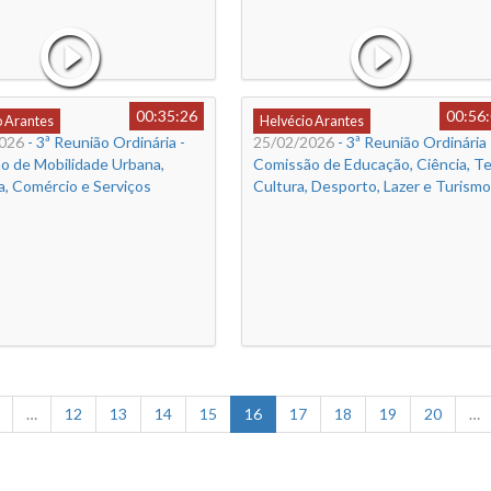
00:35:26
00:56
o Arantes
Helvécio Arantes
026
- 3ª Reunião Ordinária -
25/02/2026
- 3ª Reunião Ordinária 
o de Mobilidade Urbana,
Comissão de Educação, Ciência, Te
a, Comércio e Serviços
Cultura, Desporto, Lazer e Turismo
…
12
13
14
15
16
17
18
19
20
…