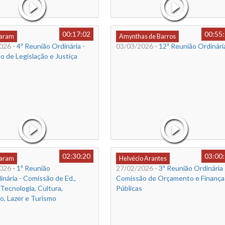
00:17:02
00:55
Caram
Amynthas de Barros
026
- 4ª Reunião Ordinária -
03/03/2026
- 12ª Reunião Ordinári
 de Legislação e Justiça
02:30:20
03:00
Caram
Helvécio Arantes
026
- 1ª Reunião
27/02/2026
- 3ª Reunião Ordinária 
inária - Comissão de Ed.,
Comissão de Orçamento e Finança
 Tecnologia, Cultura,
Públicas
o, Lazer e Turismo