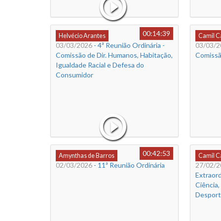
00:14:39
Helvécio Arantes
Camil 
03/03/2026
- 4ª Reunião Ordinária -
03/03/2
Comissão de Dir. Humanos, Habitação,
Comissão
Igualdade Racial e Defesa do
Consumidor
00:42:53
Amynthas de Barros
Camil 
02/03/2026
- 11ª Reunião Ordinária
27/02/2
Extraord
Ciência,
Desport