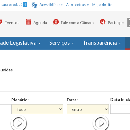
Ir para o rodapé
4
Acessibilidade
Alto contraste
Mapa do site
Eventos
Agenda
Fale com a Câmara
Participe
dade Legislativa
Serviços
Transparência
euniões
Data inici
Plenário:
Data:
Data
Data