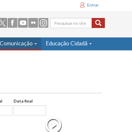
Entrar
Formulário
de busca
Comunicação
Educação Cidadã
al
Data final
Data