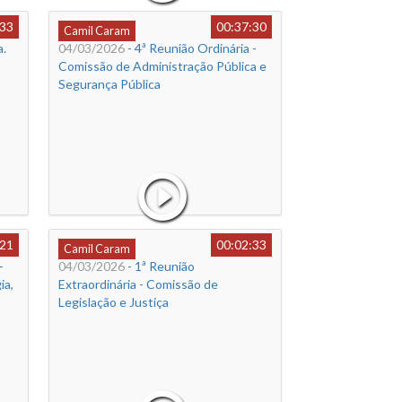
:33
00:37:30
Camil Caram
a.
04/03/2026
- 4ª Reunião Ordinária -
Comissão de Administração Pública e
Segurança Pública
:21
00:02:33
Camil Caram
-
04/03/2026
- 1ª Reunião
ia,
Extraordinária - Comissão de
Legislação e Justiça