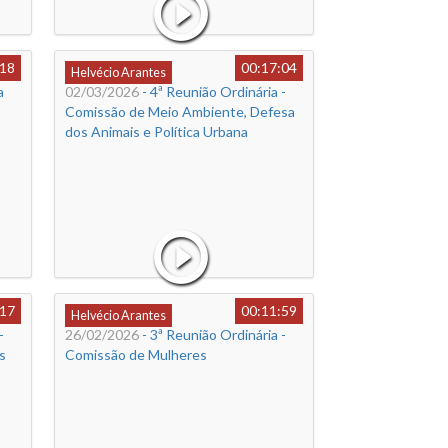
:18
00:17:04
Helvécio Arantes
a
02/03/2026
- 4ª Reunião Ordinária -
Comissão de Meio Ambiente, Defesa
dos Animais e Política Urbana
:17
00:11:59
Helvécio Arantes
-
26/02/2026
- 3ª Reunião Ordinária -
s
Comissão de Mulheres