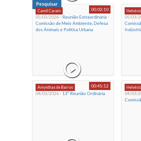
Pesquisar
00:02:10
Camil Caram
Helvéci
05/03/2026
- Reunião Extraordinária -
05/03/2
Comissão de Meio Ambiente, Defesa
Comissã
dos Animais e Política Urbana
Indústri
00:45:12
Amynthas de Barros
Helvéci
04/03/2026
- 13ª Reunião Ordinária
04/03/2
Comissã