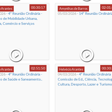
00:30:17
02:01
o Arantes
Amynthas de Barros
026
- 4ª Reunião Ordinária -
05/03/2026
- 14ª Reunião Ordinári
o de Mobilidade Urbana,
a, Comércio e Serviços
02:51:50
00:30
o Arantes
Helvécio Arantes
026
- 4ª Reunião Ordinária -
04/03/2026
- 4ª Reunião Ordinária 
o de Saúde e Saneamento..
Comissão de Ed., Ciência, Tecnolog
Cultura, Desporto, Lazer e Turismo