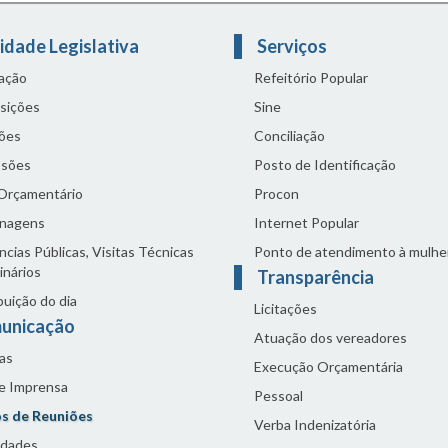
idade Legislativa
Serviços
lação
Refeitório Popular
sições
Sine
ões
Conciliação
sões
Posto de Identificação
 Orçamentário
Procon
nagens
Internet Popular
cias Públicas, Visitas Técnicas
Ponto de atendimento à mulhe
inários
Transparência
buição do dia
Licitações
unicação
Atuação dos vereadores
as
Execução Orçamentária
de Imprensa
Pessoal
s de Reuniões
Verba Indenizatória
idades