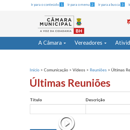
Ir para o conteúdo
1
Ir para o menu
2
Ir para a busca
3
A Câmara
Vereadores
Ativi
Início
>
Comunicação
>
Vídeos
>
Reuniões
>
Últimas R
Últimas Reuniões
Título
Descrição