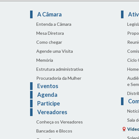
A Câmara
Ativ
Entenda a Câmara
Legis
Mesa Diretora
Propo
Como chegar
Reuni
Agende uma Visita
Comis
Memória
Ciclo
Estrutura administrativa
Home
Procuradoria da Mulher
Audiên
e Sem
Eventos
Distri
Agenda
Com
Participe
Notíci
Vereadores
Sala 
Conheça os Vereadores
Vídeo
Bancadas e Blocos
Solen