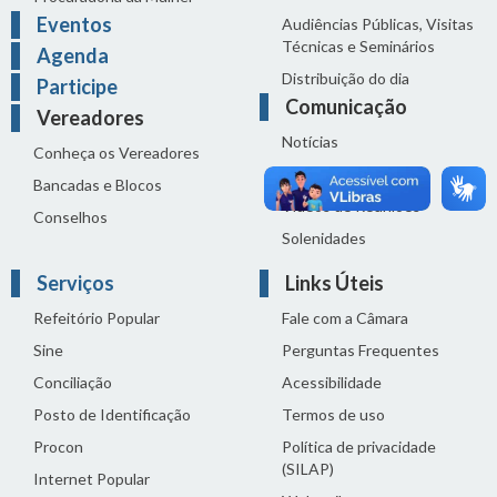
Eventos
Audiências Públicas, Visitas
Técnicas e Seminários
Agenda
Distribuição do dia
Participe
Comunicação
Vereadores
Notícias
Conheça os Vereadores
Sala de Imprensa
Bancadas e Blocos
Vídeos de Reuniões
Conselhos
Solenidades
Serviços
Links Úteis
Refeitório Popular
Fale com a Câmara
Sine
Perguntas Frequentes
Conciliação
Acessibilidade
Posto de Identificação
Termos de uso
Procon
Política de privacidade
(SILAP)
Internet Popular