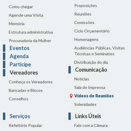
Proposições
Como chegar
Reuniões
Agende uma Visita
Comissões
Memória
Ciclo Orçamentário
Estrutura administrativa
Homenagens
Procuradoria da Mulher
Eventos
Audiências Públicas, Visitas
Técnicas e Seminários
Agenda
Distribuição do dia
Participe
Comunicação
Vereadores
Notícias
Conheça os Vereadores
Sala de Imprensa
Bancadas e Blocos
Vídeos de Reuniões
Conselhos
Solenidades
Serviços
Links Úteis
Refeitório Popular
Fale com a Câmara