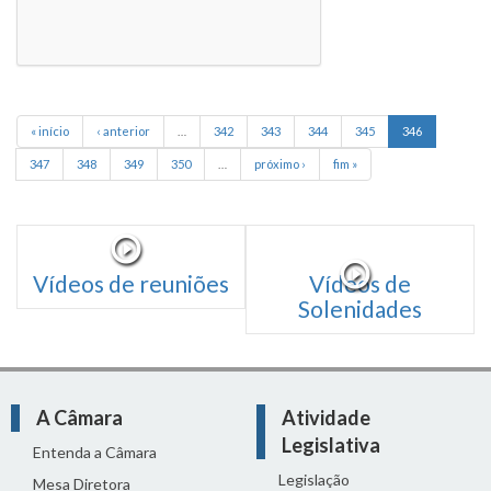
« início
‹ anterior
…
342
343
344
345
346
347
348
349
350
…
próximo ›
fim »
Vídeos de reuniões
Vídeos de
Solenidades
A Câmara
Atividade
Legislativa
Entenda a Câmara
Legislação
Mesa Diretora