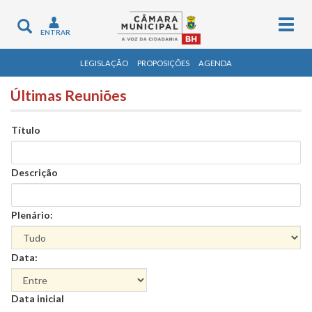
Togg
Toggle
ENTRAR
navig
navigation
LEGISLAÇÃO
PROPOSIÇÕES
AGENDA
Últimas Reuniões
Título
Descrição
Plenário:
Data:
Data
Data inicial