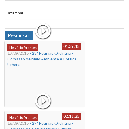
Data
Data final
Data
Pesquisar
01:39:45
Helvécio Arantes
17/09/2015
- 28ª Reunião Ordinária -
Comissão de Meio Ambiente e Política
Urbana
02:11:25
Helvécio Arantes
16/09/2015
- 29ª Reunião Ordinária -
Comissão de Administração Pública