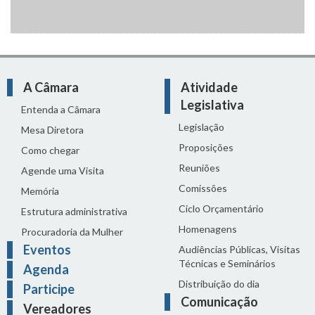
A Câmara
Atividade
Legislativa
Entenda a Câmara
Legislação
Mesa Diretora
Proposições
Como chegar
Reuniões
Agende uma Visita
Comissões
Memória
Ciclo Orçamentário
Estrutura administrativa
Homenagens
Procuradoria da Mulher
Eventos
Audiências Públicas, Visitas
Técnicas e Seminários
Agenda
Distribuição do dia
Participe
Comunicação
Vereadores