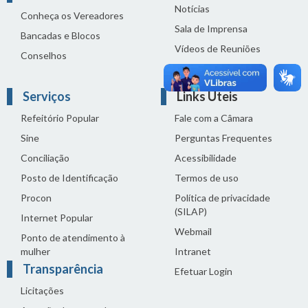
Notícias
Conheça os Vereadores
Sala de Imprensa
Bancadas e Blocos
Vídeos de Reuniões
Conselhos
Solenidades
Serviços
Links Úteis
Refeitório Popular
Fale com a Câmara
Sine
Perguntas Frequentes
Conciliação
Acessibilidade
Posto de Identificação
Termos de uso
Procon
Política de privacidade
(SILAP)
Internet Popular
Webmail
Ponto de atendimento à
mulher
Intranet
Transparência
Efetuar Login
Licitações