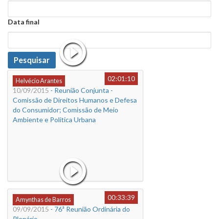
Data
Data final
Data
Pesquisar
02:01:10
Helvécio Arantes
10/09/2015
- Reunião Conjunta -
Comissão de Direitos Humanos e Defesa
do Consumidor; Comissão de Meio
Ambiente e Política Urbana
00:33:39
Amynthas de Barros
09/09/2015
- 76ª Reunião Ordinária do
Plenário