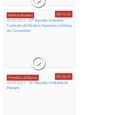
00:15:32
Helvécio Arantes
02/09/2015
- 27ª Reunião Ordinária -
Comissão de Direitos Humanos e Defesa
do Consumidor
01:52:15
Amynthas de Barros
02/09/2015
- 72ª Reunião Ordinária do
Plenário