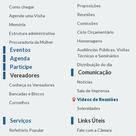
Proposições
Como chegar
Reuniões
Agende uma Visita
Comissões
Memória
Ciclo Orçamentário
Estrutura administrativa
Homenagens
Procuradoria da Mulher
Eventos
Audiências Públicas, Visitas
Técnicas e Seminários
Agenda
Distribuição do dia
Participe
Comunicação
Vereadores
Notícias
Conheça os Vereadores
Sala de Imprensa
Bancadas e Blocos
Vídeos de Reuniões
Conselhos
Solenidades
Serviços
Links Úteis
Refeitório Popular
Fale com a Câmara