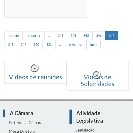
« início
‹ anterior
…
343
344
345
346
347
348
349
350
351
…
próximo ›
fim »
Vídeos de reuniões
Vídeos de
Solenidades
A Câmara
Atividade
Legislativa
Entenda a Câmara
Legislação
Mesa Diretora