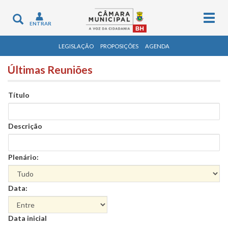
Togg
Toggle
ENTRAR
navig
navigation
LEGISLAÇÃO
PROPOSIÇÕES
AGENDA
Últimas Reuniões
Título
Descrição
Plenário:
Data:
Data
Data inicial