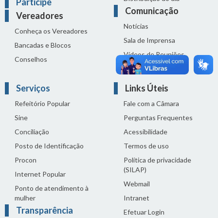
Participe
Comunicação
Vereadores
Notícias
Conheça os Vereadores
Sala de Imprensa
Bancadas e Blocos
Vídeos de Reuniões
Conselhos
Solenidades
Serviços
Links Úteis
Refeitório Popular
Fale com a Câmara
Sine
Perguntas Frequentes
Conciliação
Acessibilidade
Posto de Identificação
Termos de uso
Procon
Política de privacidade
(SILAP)
Internet Popular
Webmail
Ponto de atendimento à
mulher
Intranet
Transparência
Efetuar Login