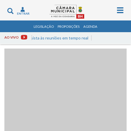
Togg
Toggle
ENTRAR
navig
navigation
LEGISLAÇÃO
PROPOSIÇÕES
AGENDA
AO VIVO
Assista às reuniões em tempo real