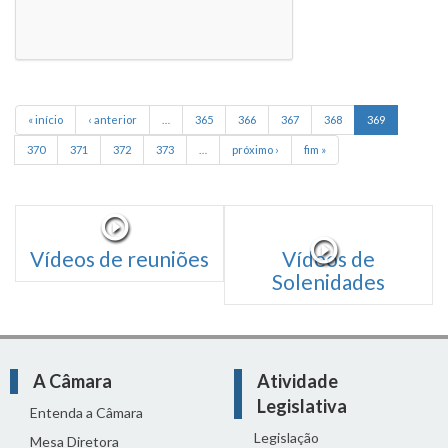
« início
‹ anterior
…
365
366
367
368
369
370
371
372
373
…
próximo ›
fim »
Vídeos de reuniões
Vídeos de
Solenidades
A Câmara
Atividade
Legislativa
Entenda a Câmara
Legislação
Mesa Diretora