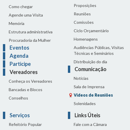
Proposições
Como chegar
Reuniões
Agende uma Visita
Comissões
Memória
Ciclo Orçamentário
Estrutura administrativa
Homenagens
Procuradoria da Mulher
Eventos
Audiências Públicas, Visitas
Técnicas e Seminários
Agenda
Distribuição do dia
Participe
Comunicação
Vereadores
Notícias
Conheça os Vereadores
Sala de Imprensa
Bancadas e Blocos
Vídeos de Reuniões
Conselhos
Solenidades
Serviços
Links Úteis
Refeitório Popular
Fale com a Câmara