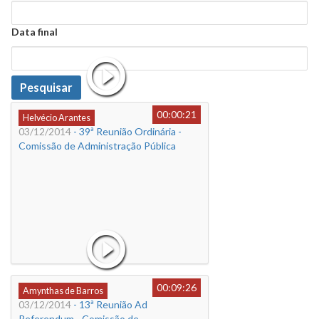
Data
Data final
Data
Pesquisar
00:00:21
Helvécio Arantes
03/12/2014
- 39ª Reunião Ordinária -
Comissão de Administração Pública
00:09:26
Amynthas de Barros
03/12/2014
- 13ª Reunião Ad
Referendum - Comissão de