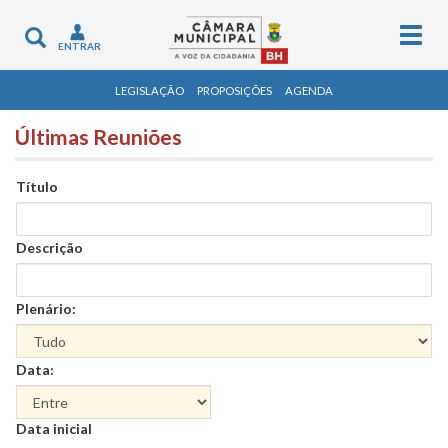
Togg
Toggle
ENTRAR
navig
navigation
LEGISLAÇÃO
PROPOSIÇÕES
AGENDA
Últimas Reuniões
Título
Descrição
Plenário:
Data:
Data
Data inicial