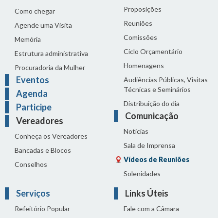
Proposições
Como chegar
Reuniões
Agende uma Visita
Comissões
Memória
Ciclo Orçamentário
Estrutura administrativa
Homenagens
Procuradoria da Mulher
Eventos
Audiências Públicas, Visitas
Técnicas e Seminários
Agenda
Distribuição do dia
Participe
Comunicação
Vereadores
Notícias
Conheça os Vereadores
Sala de Imprensa
Bancadas e Blocos
Vídeos de Reuniões
Conselhos
Solenidades
Serviços
Links Úteis
Refeitório Popular
Fale com a Câmara