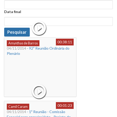
Data
Data final
Data
Pesquisar
00:38:11
Amynthas de Barros
04/11/2014
- 92ª Reunião Ordinária do
Plenário
00:01:23
Camil Caram
04/11/2014
- 1ª Reunião - Comissão
Especial para apreciar Veto - Projeto de