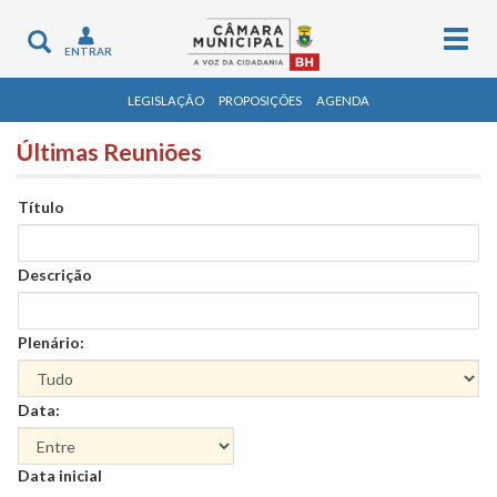
Togg
Toggle
ENTRAR
navig
navigation
LEGISLAÇÃO
PROPOSIÇÕES
AGENDA
Últimas Reuniões
Título
Descrição
Plenário:
Data:
Data
Data inicial