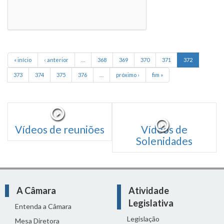
« início
‹ anterior
…
368
369
370
371
372
373
374
375
376
…
próximo ›
fim »
Vídeos de reuniões
Vídeos de
Solenidades
A Câmara
Atividade
Legislativa
Entenda a Câmara
Legislação
Mesa Diretora