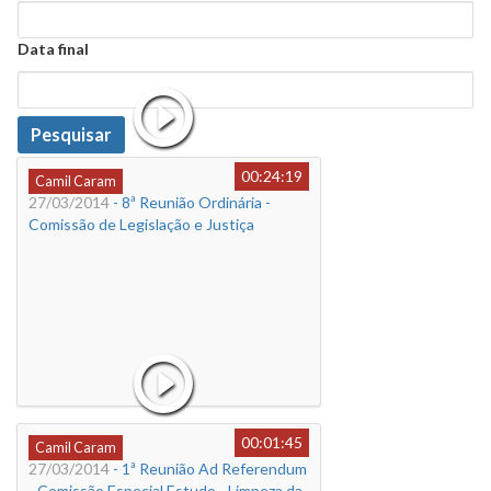
Data
Data final
Data
Pesquisar
00:24:19
Camil Caram
27/03/2014
- 8ª Reunião Ordinária -
Comissão de Legislação e Justiça
00:01:45
Camil Caram
27/03/2014
- 1ª Reunião Ad Referendum
- Comissão Especial Estudo - Limpeza da