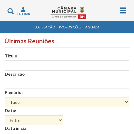
Togg
Toggle
ENTRAR
navig
navigation
LEGISLAÇÃO
PROPOSIÇÕES
AGENDA
Últimas Reuniões
Título
Descrição
Plenário:
Data:
Data
Data inicial