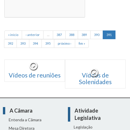
« início
‹ anterior
…
387
388
389
390
391
392
393
394
395
próximo ›
fim »
Vídeos de reuniões
Vídeos de
Solenidades
A Câmara
Atividade
Legislativa
Entenda a Câmara
Legislação
Mesa Diretora