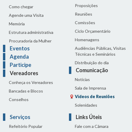
Proposições
Como chegar
Reuniões
Agende uma Visita
Comissões
Memória
Ciclo Orçamentário
Estrutura administrativa
Homenagens
Procuradoria da Mulher
Eventos
Audiências Públicas, Visitas
Técnicas e Seminários
Agenda
Distribuição do dia
Participe
Comunicação
Vereadores
Notícias
Conheça os Vereadores
Sala de Imprensa
Bancadas e Blocos
Vídeos de Reuniões
Conselhos
Solenidades
Serviços
Links Úteis
Refeitório Popular
Fale com a Câmara