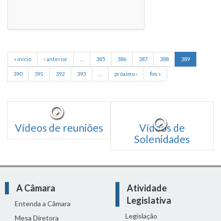
« início
‹ anterior
…
385
386
387
388
389
390
391
392
393
…
próximo ›
fim »
Vídeos de reuniões
Vídeos de
Solenidades
A Câmara
Atividade
Legislativa
Entenda a Câmara
Legislação
Mesa Diretora