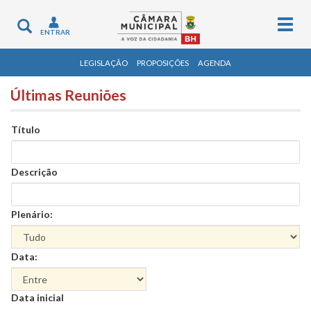
Togg
Toggle
ENTRAR
navig
navigation
LEGISLAÇÃO
PROPOSIÇÕES
AGENDA
Últimas Reuniões
Título
Descrição
Plenário:
Data:
Data
Data inicial