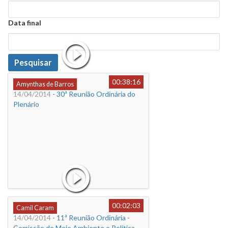
Data
Data final
Data
Pesquisar
00:38:16
Amynthas de Barros
14/04/2014
- 30ª Reunião Ordinária do
Plenário
00:02:03
Camil Caram
14/04/2014
- 11ª Reunião Ordinária -
Comissão de Meio Ambiente e Política