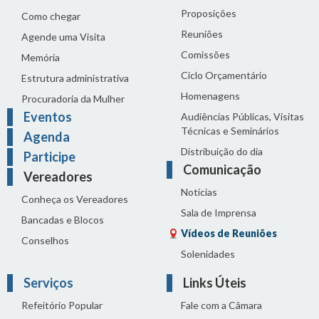
Proposições
Como chegar
Reuniões
Agende uma Visita
Comissões
Memória
Ciclo Orçamentário
Estrutura administrativa
Homenagens
Procuradoria da Mulher
Eventos
Audiências Públicas, Visitas
Técnicas e Seminários
Agenda
Distribuição do dia
Participe
Comunicação
Vereadores
Notícias
Conheça os Vereadores
Sala de Imprensa
Bancadas e Blocos
Vídeos de Reuniões
Conselhos
Solenidades
Serviços
Links Úteis
Refeitório Popular
Fale com a Câmara