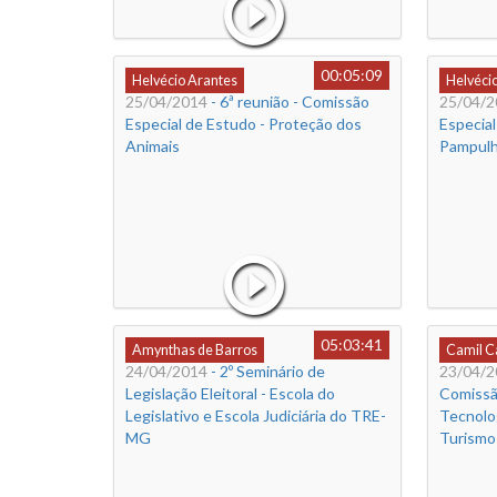
00:05:09
Helvécio Arantes
Helvéci
25/04/2014
- 6ª reunião - Comissão
25/04/2
Especial de Estudo - Proteção dos
Especial
Animais
Pampul
05:03:41
Amynthas de Barros
Camil 
24/04/2014
- 2º Seminário de
23/04/2
Legislação Eleitoral - Escola do
Comissã
Legislativo e Escola Judiciária do TRE-
Tecnolog
MG
Turismo