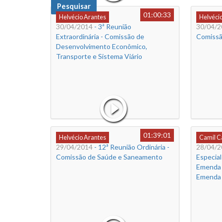
Pesquisar
01:00:33
Helvécio Arantes
Helvéci
30/04/2014
- 3ª Reunião
30/04/2
Extraordinária - Comissão de
Comissã
Desenvolvimento Econômico,
Transporte e Sistema Viário
01:39:01
Helvécio Arantes
Camil 
29/04/2014
- 12ª Reunião Ordinária -
28/04/2
Comissão de Saúde e Saneamento
Especial
Emenda 
Emenda 