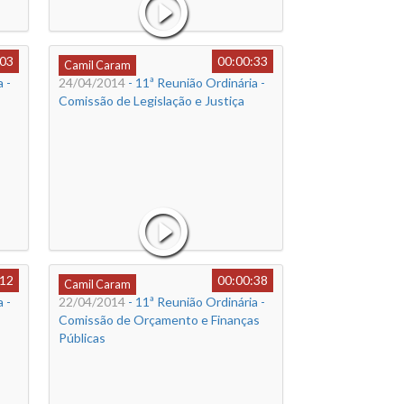
:03
00:00:33
Camil Caram
 -
24/04/2014
- 11ª Reunião Ordinária -
Comissão de Legislação e Justiça
:12
00:00:38
Camil Caram
 -
22/04/2014
- 11ª Reunião Ordinária -
Comissão de Orçamento e Finanças
Públicas