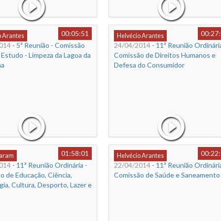
00:05:51
00:27
o Arantes
Helvécio Arantes
014
- 5ª Reunião - Comissão
24/04/2014
- 11ª Reunião Ordinária
 Estudo - Limpeza da Lagoa da
Comissão de Direitos Humanos e
ha
Defesa do Consumidor
01:58:01
00:22
Caram
Helvécio Arantes
014
- 11ª Reunião Ordinária -
22/04/2014
- 11ª Reunião Ordinária
o de Educação, Ciência,
Comissão de Saúde e Saneamento
ia, Cultura, Desporto, Lazer e