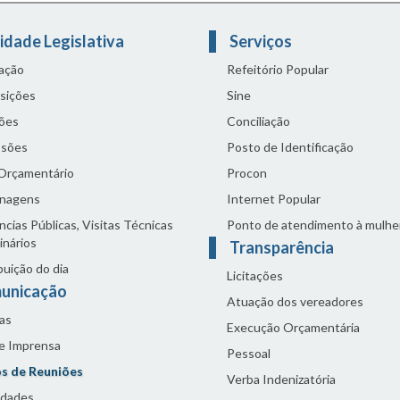
idade Legislativa
Serviços
lação
Refeitório Popular
sições
Sine
ões
Conciliação
sões
Posto de Identificação
 Orçamentário
Procon
nagens
Internet Popular
cias Públicas, Visitas Técnicas
Ponto de atendimento à mulhe
inários
Transparência
buição do dia
Licitações
unicação
Atuação dos vereadores
as
Execução Orçamentária
de Imprensa
Pessoal
s de Reuniões
Verba Indenizatória
idades