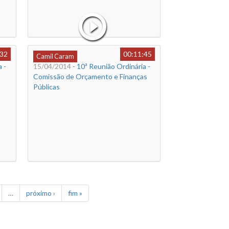
:32
00:11:45
Camil Caram
 -
15/04/2014
- 10ª Reunião Ordinária -
Comissão de Orçamento e Finanças
Públicas
…
próximo ›
fim »