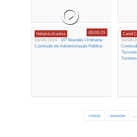
00:05:15
Helvécio Arantes
Camil 
16/04/2014
- 10ª Reunião Ordinária -
16/04/2
Comissão de Administração Pública
Comissã
Tecnolog
Turismo
« início
‹ anterior
…