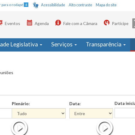
Ir para o rodapé
4
Acessibilidade
Alto contraste
Mapa do site
Eventos
Agenda
Fale com a Câmara
Participe
dade Legislativa
Serviços
Transparência
euniões
Data inici
Plenário:
Data:
Data
Data