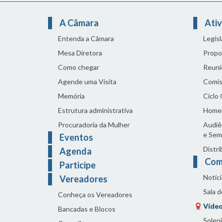
A Câmara
Ativ
Entenda a Câmara
Legis
Mesa Diretora
Propo
Como chegar
Reuni
Agende uma Visita
Comis
Memória
Ciclo
Estrutura administrativa
Home
Procuradoria da Mulher
Audiên
e Sem
Eventos
Distri
Agenda
Com
Participe
Notíci
Vereadores
Sala 
Conheça os Vereadores
Vídeo
Bancadas e Blocos
Solen