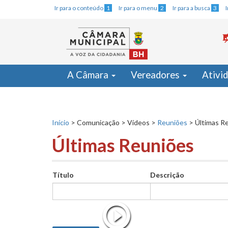
Ir para o conteúdo
1
Ir para o menu
2
Ir para a busca
3
A Câmara
Vereadores
Ativi
Início
>
Comunicação
>
Vídeos
>
Reuniões
>
Últimas R
Últimas Reuniões
Título
Descrição