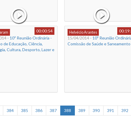
00:00:54
00:19
Caram
Helvécio Arantes
014
- 10ª Reunião Ordinária -
15/04/2014
- 10ª Reunião Ordinária
o de Educação, Ciência,
Comissão de Saúde e Saneamento
ia, Cultura, Desporto, Lazer e
384
385
386
387
388
389
390
391
392