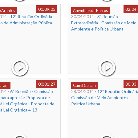
00:09:05
02:04
o Arantes
Amynthas de Barros
014
- 12ª Reunião Ordinária -
30/04/2014
- 3ª Reunião
o de Administração Pública
Extraordinária - Comissão de Meio
Ambiente e Política Urbana
00:01:27
00:33
Caram
Camil Caram
014
- 6ª Reunião - Comissão
28/04/2014
- 12ª Reunião Ordinária
 para apreciar Proposta de
Comissão de Meio Ambiente e
à Lei Orgânica - Proposta de
Política Urbana
à Lei Orgânica 4-13