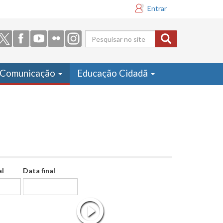
Entrar
Formulário
de busca
Comunicação
Educação Cidadã
al
Data final
Data