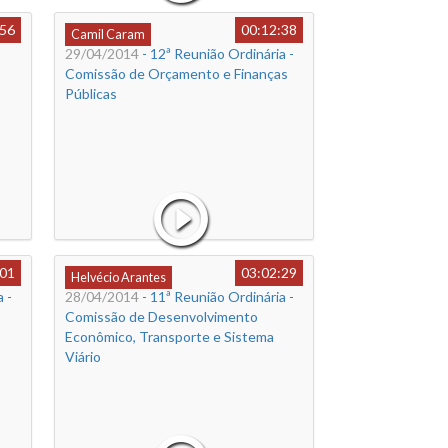
:56
00:12:38
Camil Caram
29/04/2014
- 12ª Reunião Ordinária -
Comissão de Orçamento e Finanças
Públicas
:01
03:02:29
Helvécio Arantes
 -
28/04/2014
- 11ª Reunião Ordinária -
Comissão de Desenvolvimento
Econômico, Transporte e Sistema
Viário