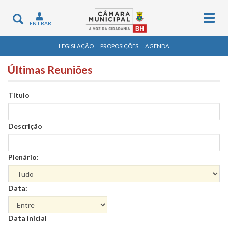
Togg
Toggle
ENTRAR
navig
navigation
LEGISLAÇÃO
PROPOSIÇÕES
AGENDA
Últimas Reuniões
Título
Descrição
Plenário:
Data:
Data
Data inicial