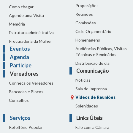
Proposições
Como chegar
Reuniões
Agende uma Visita
Comissões
Memória
Ciclo Orçamentário
Estrutura administrativa
Homenagens
Procuradoria da Mulher
Eventos
Audiências Públicas, Visitas
Técnicas e Seminários
Agenda
Distribuição do dia
Participe
Comunicação
Vereadores
Notícias
Conheça os Vereadores
Sala de Imprensa
Bancadas e Blocos
Vídeos de Reuniões
Conselhos
Solenidades
Serviços
Links Úteis
Refeitório Popular
Fale com a Câmara