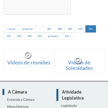
« início
‹ anterior
…
387
388
389
390
391
392
393
394
395
próximo ›
fim »
Vídeos de reuniões
Vídeos de
Solenidades
A Câmara
Atividade
Legislativa
Entenda a Câmara
Legislação
Mesa Diretora