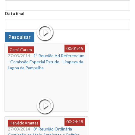
Data
Data final
Data
Pesquisar
00:01:45
Camil Caram
27/03/2014
- 1ª Reunião Ad Referendum
- Comissão Especial Estudo - Limpeza da
Lagoa da Pampulha
00:24:48
Helvécio Arantes
27/03/2014
- 8ª Reunião Ordinária -
Comissão de Meio Ambiente e Política