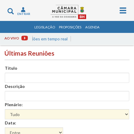
Togg
Toggle
ENTRAR
navig
navigation
LEGISLAÇÃO
PROPOSIÇÕES
AGENDA
sista às reuniões em tempo real
AO VIVO
Últimas Reuniões
Título
Descrição
Plenário:
Data: