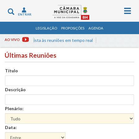
Togg
Toggle
ENTRAR
navig
navigation
LEGISLAÇÃO
PROPOSIÇÕES
AGENDA
AO VIVO
Assista às reuniões em tempo real
Últimas Reuniões
Título
Descrição
Plenário:
Data: