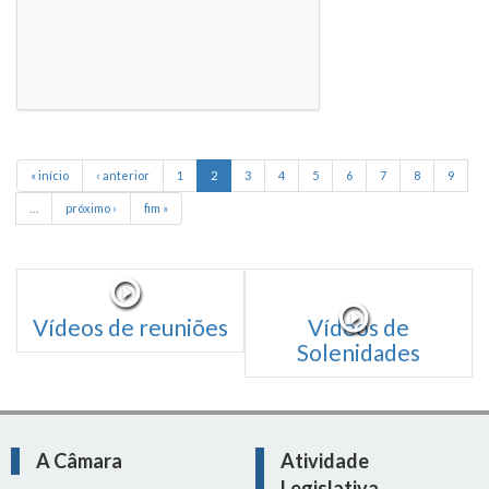
« início
‹ anterior
1
2
3
4
5
6
7
8
9
…
próximo ›
fim »
Vídeos de reuniões
Vídeos de
Solenidades
A Câmara
Atividade
Legislativa