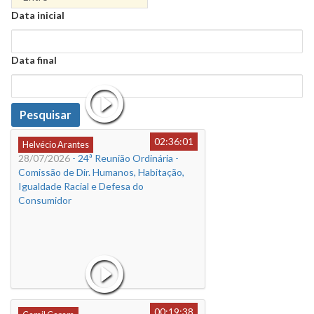
Data
Data inicial
Data
Data final
Data
Pesquisar
02:36:01
Helvécio Arantes
28/07/2026
- 24ª Reunião Ordinária -
Comissão de Dir. Humanos, Habitação,
Igualdade Racial e Defesa do
Consumidor
00:19:38