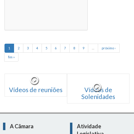
1
2
3
4
5
6
7
8
9
…
próximo ›
fim »
Vídeos de reuniões
Vídeos de
Solenidades
A Câmara
Atividade
Legislativa