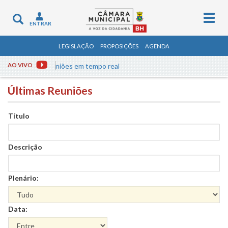
Togg
Toggle
ENTRAR
navig
navigation
LEGISLAÇÃO
PROPOSIÇÕES
AGENDA
ssista às reuniões em tempo real
AO VIVO
Últimas Reuniões
Título
Descrição
Plenário:
Data: