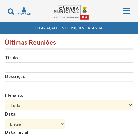
Togg
Toggle
ENTRAR
navig
navigation
LEGISLAÇÃO
PROPOSIÇÕES
AGENDA
Últimas Reuniões
Título
Descrição
Plenário:
Data:
Data
Data inicial