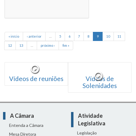
« início
‹ anterior
…
5
6
7
8
9
10
11
12
13
…
próximo ›
fim »
Vídeos de reuniões
Vídeos de
Solenidades
A Câmara
Atividade
Legislativa
Entenda a Câmara
Legislação
Mesa Diretora