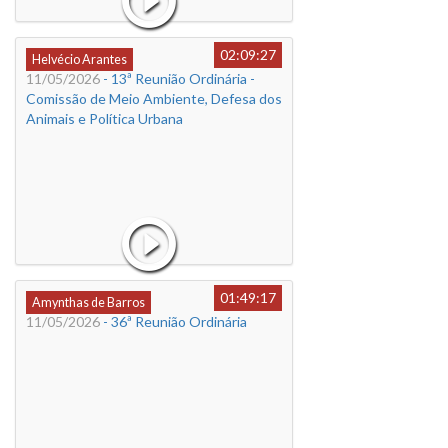
02:09:27
Helvécio Arantes
11/05/2026
- 13ª Reunião Ordinária -
Comissão de Meio Ambiente, Defesa dos
Animais e Política Urbana
01:49:17
Amynthas de Barros
11/05/2026
- 36ª Reunião Ordinária