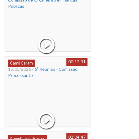
Públicas
00:12:31
Camil Caram
15/05/2026
- 6ª Reunião - Comissão
Processante
02:04:47
Amynthas de Barros