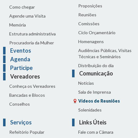
Proposições
Como chegar
Reuniões
Agende uma Visita
Comissões
Memória
Ciclo Orçamentário
Estrutura administrativa
Homenagens
Procuradoria da Mulher
Eventos
Audiências Públicas, Visitas
Técnicas e Seminários
Agenda
Distribuição do dia
Participe
Comunicação
Vereadores
Notícias
Conheça os Vereadores
Sala de Imprensa
Bancadas e Blocos
Vídeos de Reuniões
Conselhos
Solenidades
Serviços
Links Úteis
Refeitório Popular
Fale com a Câmara