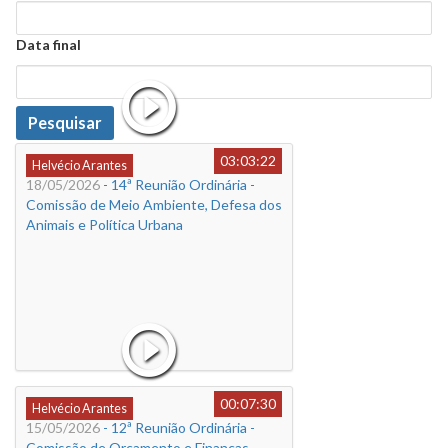
Data
Data final
Data
Pesquisar
03:03:22
Helvécio Arantes
18/05/2026
- 14ª Reunião Ordinária -
Comissão de Meio Ambiente, Defesa dos
Animais e Política Urbana
00:07:30
Helvécio Arantes
15/05/2026
- 12ª Reunião Ordinária -
Comissão de Orçamento e Finanças