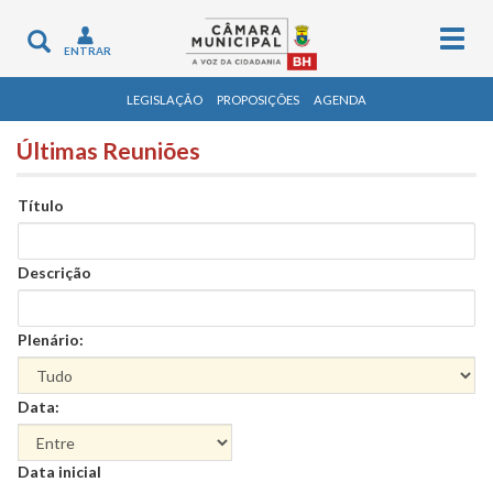
Togg
Toggle
ENTRAR
navig
navigation
LEGISLAÇÃO
PROPOSIÇÕES
AGENDA
Últimas Reuniões
Título
Descrição
Plenário:
Data:
Data
Data inicial