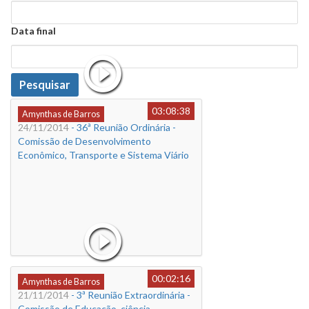
Data
Data final
Data
Pesquisar
03:08:38
Amynthas de Barros
24/11/2014
- 36ª Reunião Ordinária -
Comissão de Desenvolvimento
Econômico, Transporte e Sistema Viário
00:02:16
Amynthas de Barros
21/11/2014
- 3ª Reunião Extraordinária -
Comissão de Educação, ciência,