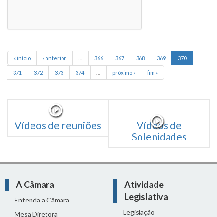
« início
‹ anterior
…
366
367
368
369
370
371
372
373
374
…
próximo ›
fim »
Vídeos de reuniões
Vídeos de
Solenidades
A Câmara
Atividade
Legislativa
Entenda a Câmara
Legislação
Mesa Diretora