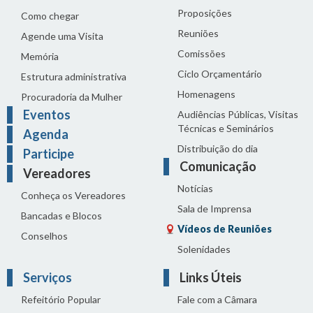
Proposições
Como chegar
Reuniões
Agende uma Visita
Comissões
Memória
Ciclo Orçamentário
Estrutura administrativa
Homenagens
Procuradoria da Mulher
Eventos
Audiências Públicas, Visitas
Técnicas e Seminários
Agenda
Distribuição do dia
Participe
Comunicação
Vereadores
Notícias
Conheça os Vereadores
Sala de Imprensa
Bancadas e Blocos
Vídeos de Reuniões
Conselhos
Solenidades
Serviços
Links Úteis
Refeitório Popular
Fale com a Câmara