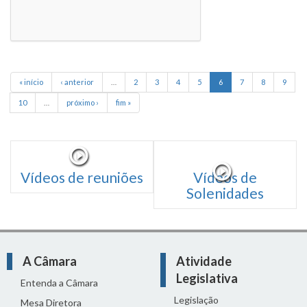
« início
‹ anterior
…
2
3
4
5
6
7
8
9
10
…
próximo ›
fim »
Vídeos de reuniões
Vídeos de
Solenidades
A Câmara
Atividade
Legislativa
Entenda a Câmara
Legislação
Mesa Diretora