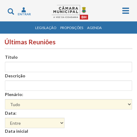
Togg
Toggle
ENTRAR
navig
navigation
LEGISLAÇÃO
PROPOSIÇÕES
AGENDA
Últimas Reuniões
Título
Descrição
Plenário:
Data:
Data
Data inicial