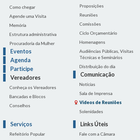
Proposições
Como chegar
Reuniões
Agende uma Visita
Comissões
Memória
Ciclo Orçamentário
Estrutura administrativa
Homenagens
Procuradoria da Mulher
Eventos
Audiências Públicas, Visitas
Técnicas e Seminários
Agenda
Distribuição do dia
Participe
Comunicação
Vereadores
Notícias
Conheça os Vereadores
Sala de Imprensa
Bancadas e Blocos
Vídeos de Reuniões
Conselhos
Solenidades
Serviços
Links Úteis
Refeitório Popular
Fale com a Câmara