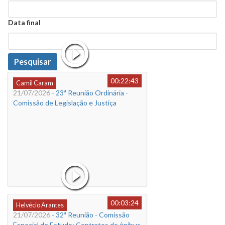
Data
Data final
Data
Pesquisar
00:22:43
Camil Caram
21/07/2026
- 23ª Reunião Ordinária -
Comissão de Legislação e Justiça
00:03:24
Helvécio Arantes
21/07/2026
- 32ª Reunião - Comissão
Especial de Estudo: Contratos de ônibus