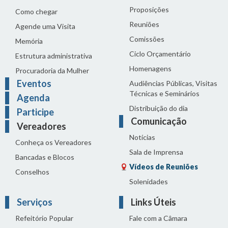
Proposições
Como chegar
Reuniões
Agende uma Visita
Comissões
Memória
Ciclo Orçamentário
Estrutura administrativa
Homenagens
Procuradoria da Mulher
Eventos
Audiências Públicas, Visitas
Técnicas e Seminários
Agenda
Distribuição do dia
Participe
Comunicação
Vereadores
Notícias
Conheça os Vereadores
Sala de Imprensa
Bancadas e Blocos
Vídeos de Reuniões
Conselhos
Solenidades
Serviços
Links Úteis
Refeitório Popular
Fale com a Câmara