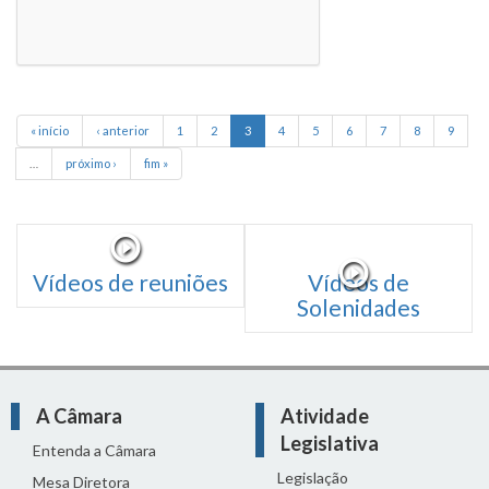
« início
‹ anterior
1
2
3
4
5
6
7
8
9
…
próximo ›
fim »
Vídeos de reuniões
Vídeos de
Solenidades
A Câmara
Atividade
Legislativa
Entenda a Câmara
Legislação
Mesa Diretora