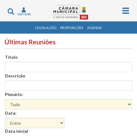
Togg
Toggle
ENTRAR
navig
navigation
LEGISLAÇÃO
PROPOSIÇÕES
AGENDA
Últimas Reuniões
Título
Descrição
Plenário:
Data:
Data
Data inicial