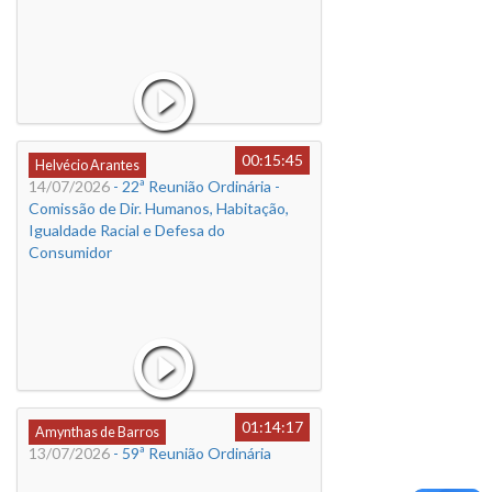
00:15:45
Helvécio Arantes
14/07/2026
- 22ª Reunião Ordinária -
Comissão de Dir. Humanos, Habitação,
Igualdade Racial e Defesa do
Consumidor
01:14:17
Amynthas de Barros
13/07/2026
- 59ª Reunião Ordinária