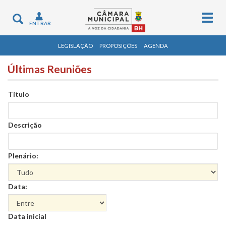
Togg
Toggle
ENTRAR
navig
navigation
LEGISLAÇÃO
PROPOSIÇÕES
AGENDA
Últimas Reuniões
Título
Descrição
Plenário:
Data:
Data
Data inicial