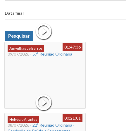
Data
Data final
Data
Pesquisar
01:47:36
Amynthas de Barros
09/07/2026
- 57ª Reunião Ordinária
00:21:01
Helvécio Arantes
08/07/2026
- 22ª Reunião Ordinária -
Comissão de Saúde e Saneamento