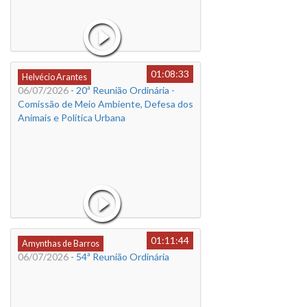
01:08:33
Helvécio Arantes
06/07/2026
- 20ª Reunião Ordinária -
Comissão de Meio Ambiente, Defesa dos
Animais e Política Urbana
01:11:44
Amynthas de Barros
06/07/2026
- 54ª Reunião Ordinária