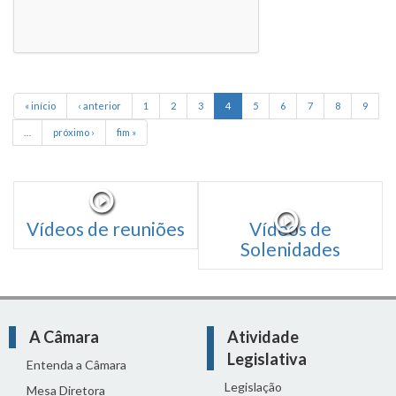
« início
‹ anterior
1
2
3
4
5
6
7
8
9
…
próximo ›
fim »
Vídeos de reuniões
Vídeos de
Solenidades
A Câmara
Atividade
Legislativa
Entenda a Câmara
Legislação
Mesa Diretora