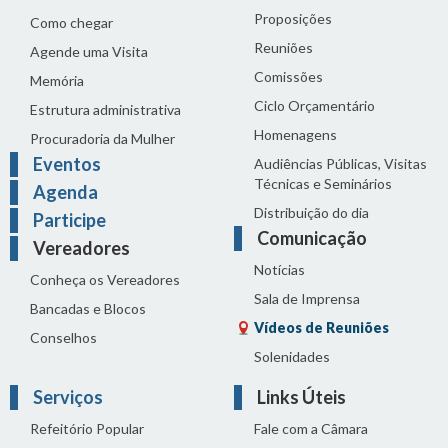
Proposições
Como chegar
Reuniões
Agende uma Visita
Comissões
Memória
Ciclo Orçamentário
Estrutura administrativa
Homenagens
Procuradoria da Mulher
Eventos
Audiências Públicas, Visitas
Técnicas e Seminários
Agenda
Distribuição do dia
Participe
Comunicação
Vereadores
Notícias
Conheça os Vereadores
Sala de Imprensa
Bancadas e Blocos
Vídeos de Reuniões
Conselhos
Solenidades
Serviços
Links Úteis
Refeitório Popular
Fale com a Câmara