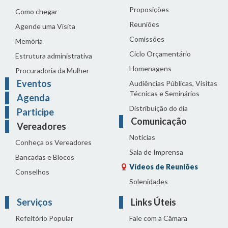
Proposições
Como chegar
Reuniões
Agende uma Visita
Comissões
Memória
Ciclo Orçamentário
Estrutura administrativa
Homenagens
Procuradoria da Mulher
Eventos
Audiências Públicas, Visitas
Técnicas e Seminários
Agenda
Distribuição do dia
Participe
Comunicação
Vereadores
Notícias
Conheça os Vereadores
Sala de Imprensa
Bancadas e Blocos
Vídeos de Reuniões
Conselhos
Solenidades
Serviços
Links Úteis
Refeitório Popular
Fale com a Câmara