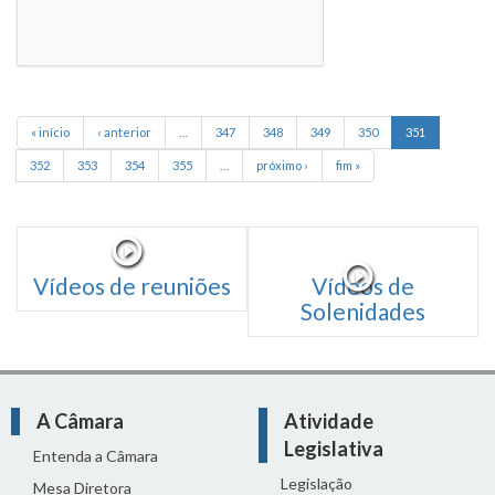
« início
‹ anterior
…
347
348
349
350
351
352
353
354
355
…
próximo ›
fim »
Vídeos de reuniões
Vídeos de
Solenidades
A Câmara
Atividade
Legislativa
Entenda a Câmara
Legislação
Mesa Diretora