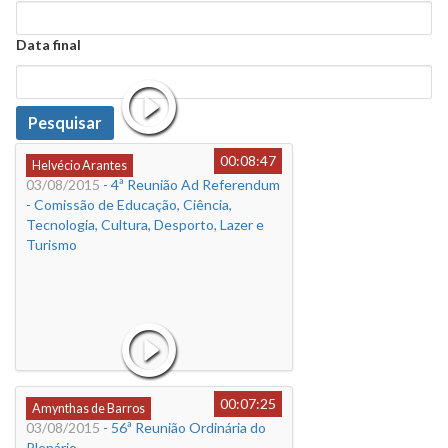
Data
Data final
Data
Pesquisar
00:08:47
Helvécio Arantes
03/08/2015
- 4ª Reunião Ad Referendum
- Comissão de Educação, Ciência,
Tecnologia, Cultura, Desporto, Lazer e
Turismo
00:07:25
Amynthas de Barros
03/08/2015
- 56ª Reunião Ordinária do
Plenário