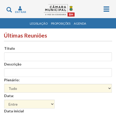
Togg
Toggle
ENTRAR
navig
navigation
LEGISLAÇÃO
PROPOSIÇÕES
AGENDA
Últimas Reuniões
Título
Descrição
Plenário:
Data:
Data
Data inicial