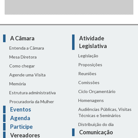
A Câmara
Atividade
Legislativa
Entenda a Câmara
Legislação
Mesa Diretora
Proposições
Como chegar
Reuniões
Agende uma Visita
Comissões
Memória
Ciclo Orçamentário
Estrutura administrativa
Homenagens
Procuradoria da Mulher
Eventos
Audiências Públicas, Visitas
Técnicas e Seminários
Agenda
Distribuição do dia
Participe
Comunicação
Vereadores