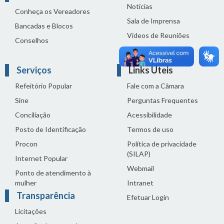
Notícias
Conheça os Vereadores
Sala de Imprensa
Bancadas e Blocos
Vídeos de Reuniões
Conselhos
Solenidades
Serviços
Links Úteis
Refeitório Popular
Fale com a Câmara
Sine
Perguntas Frequentes
Conciliação
Acessibilidade
Posto de Identificação
Termos de uso
Procon
Política de privacidade
(SILAP)
Internet Popular
Webmail
Ponto de atendimento à
mulher
Intranet
Transparência
Efetuar Login
Licitações