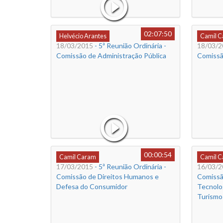
02:07:50
Helvécio Arantes
Camil 
18/03/2015
- 5ª Reunião Ordinária -
18/03/2
Comissão de Administração Pública
Comissão
00:00:54
Camil Caram
Camil 
17/03/2015
- 5ª Reunião Ordinária -
16/03/2
Comissão de Direitos Humanos e
Comissã
Defesa do Consumidor
Tecnolog
Turismo