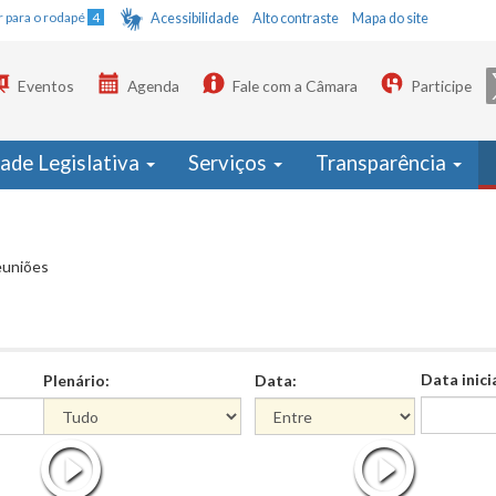
Ir para o rodapé
4
Acessibilidade
Alto contraste
Mapa do site
Eventos
Agenda
Fale com a Câmara
Participe
dade Legislativa
Serviços
Transparência
euniões
Data inici
Plenário:
Data:
Data
Data