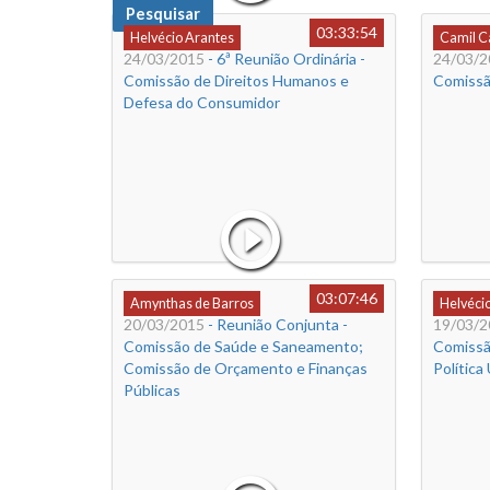
Pesquisar
03:33:54
Helvécio Arantes
Camil 
24/03/2015
- 6ª Reunião Ordinária -
24/03/2
Comissão de Direitos Humanos e
Comissã
Defesa do Consumidor
03:07:46
Amynthas de Barros
Helvéci
20/03/2015
- Reunião Conjunta -
19/03/2
Comissão de Saúde e Saneamento;
Comissã
Comissão de Orçamento e Finanças
Política
Públicas