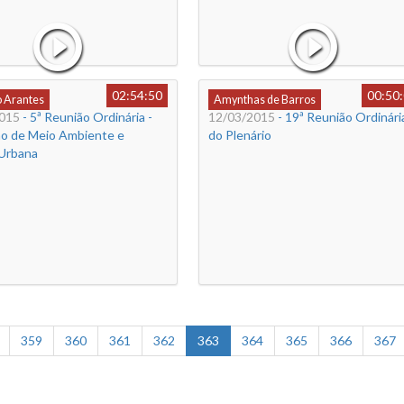
02:54:50
00:50
o Arantes
Amynthas de Barros
015
- 5ª Reunião Ordinária -
12/03/2015
- 19ª Reunião Ordinári
o de Meio Ambiente e
do Plenário
 Urbana
359
360
361
362
363
364
365
366
367