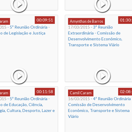
00:09:51
01:30
Caram
Amynthas de Barros
015
- 5ª Reunião Ordinária -
17/03/2015
- 3ª Reunião
 de Legislação e Justiça
Extraordinária - Comissão de
Desenvolvimento Econômico,
Transporte e Sistema Viário
00:11:58
02:08
Caram
Camil Caram
015
- 5ª Reunião Ordinária -
16/03/2015
- 4ª Reunião Ordinária 
o de Educação, Ciência,
Comissão de Desenvolvimento
ia, Cultura, Desporto, Lazer e
Econômico, Transporte e Sistema
Viário