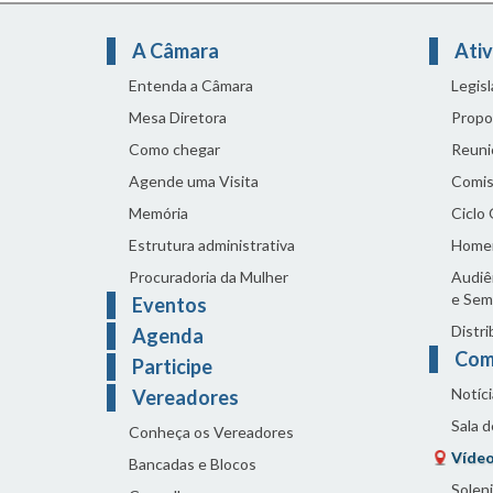
A Câmara
Ativ
Entenda a Câmara
Legis
Mesa Diretora
Propo
Como chegar
Reuni
Agende uma Visita
Comis
Memória
Ciclo
Estrutura administrativa
Home
Procuradoria da Mulher
Audiên
e Sem
Eventos
Distri
Agenda
Com
Participe
Notíci
Vereadores
Sala 
Conheça os Vereadores
Vídeo
Bancadas e Blocos
Solen