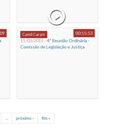
:09
00:15:53
Camil Caram
a
11/03/2015
- 4ª Reunião Ordinária -
Comissão de Legislação e Justiça
…
próximo ›
fim »