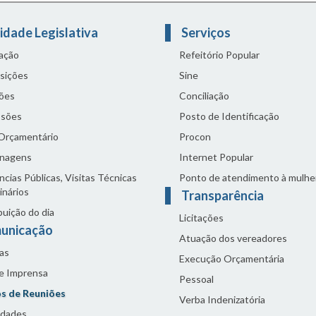
idade Legislativa
Serviços
lação
Refeitório Popular
sições
Sine
ões
Conciliação
sões
Posto de Identificação
 Orçamentário
Procon
nagens
Internet Popular
cias Públicas, Visitas Técnicas
Ponto de atendimento à mulhe
inários
Transparência
buição do dia
Licitações
unicação
Atuação dos vereadores
as
Execução Orçamentária
de Imprensa
Pessoal
s de Reuniões
Verba Indenizatória
idades