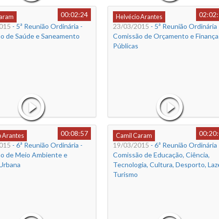
00:02:24
02:02
Caram
Helvécio Arantes
015
- 5ª Reunião Ordinária -
23/03/2015
- 5ª Reunião Ordinária 
o de Saúde e Saneamento
Comissão de Orçamento e Finança
Públicas
00:08:57
00:20
o Arantes
Camil Caram
015
- 6ª Reunião Ordinária -
19/03/2015
- 6ª Reunião Ordinária 
o de Meio Ambiente e
Comissão de Educação, Ciência,
 Urbana
Tecnologia, Cultura, Desporto, Laz
Turismo