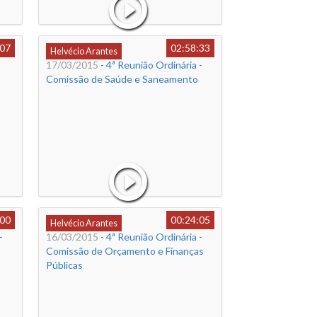
:07
02:58:33
Helvécio Arantes
17/03/2015
- 4ª Reunião Ordinária -
Comissão de Saúde e Saneamento
:00
00:24:05
Helvécio Arantes
-
16/03/2015
- 4ª Reunião Ordinária -
Comissão de Orçamento e Finanças
Públicas