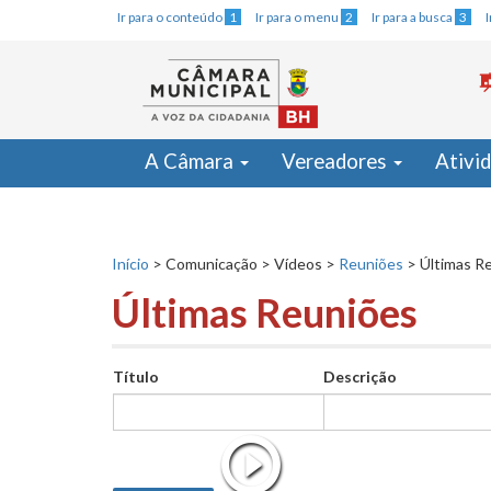
Ir para o conteúdo
1
Ir para o menu
2
Ir para a busca
3
A Câmara
Vereadores
Ativi
Início
>
Comunicação
>
Vídeos
>
Reuniões
>
Últimas R
Últimas Reuniões
Título
Descrição