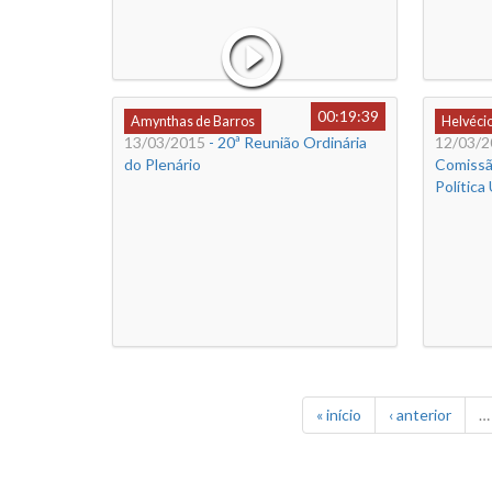
00:19:39
Amynthas de Barros
Helvéci
13/03/2015
- 20ª Reunião Ordinária
12/03/2
do Plenário
Comissã
Política
« início
‹ anterior
…