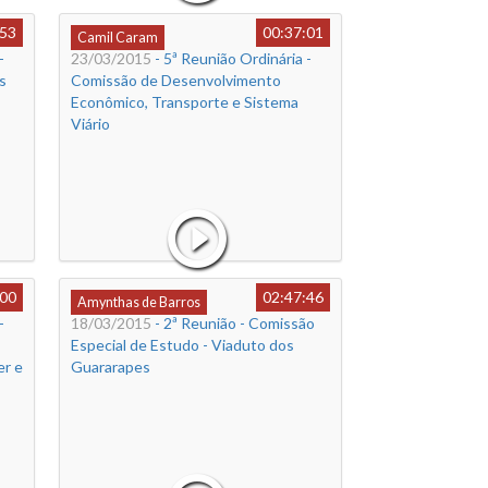
:53
00:37:01
Camil Caram
-
23/03/2015
- 5ª Reunião Ordinária -
s
Comissão de Desenvolvimento
Econômico, Transporte e Sistema
Viário
:00
02:47:46
Amynthas de Barros
-
18/03/2015
- 2ª Reunião - Comissão
Especial de Estudo - Viaduto dos
er e
Guararapes