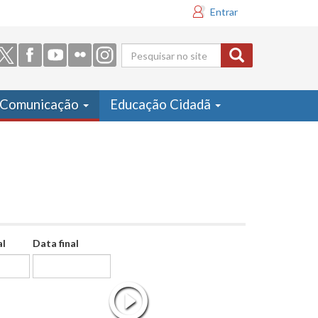
Entrar
Formulário
de busca
Comunicação
Educação Cidadã
al
Data final
Data