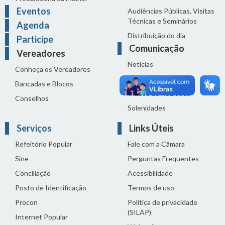
Eventos
Audiências Públicas, Visitas
Técnicas e Seminários
Agenda
Distribuição do dia
Participe
Comunicação
Vereadores
Notícias
Conheça os Vereadores
Sala de Imprensa
Bancadas e Blocos
Vídeos de Reuniões
Conselhos
Solenidades
Serviços
Links Úteis
Refeitório Popular
Fale com a Câmara
Sine
Perguntas Frequentes
Conciliação
Acessibilidade
Posto de Identificação
Termos de uso
Procon
Política de privacidade
(SILAP)
Internet Popular