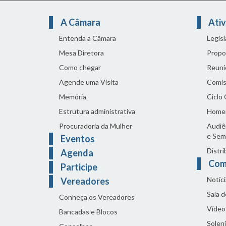
A Câmara
Ativ
Entenda a Câmara
Legis
Mesa Diretora
Propo
Como chegar
Reuni
Agende uma Visita
Comis
Memória
Ciclo
Estrutura administrativa
Home
Procuradoria da Mulher
Audiên
e Sem
Eventos
Distri
Agenda
Com
Participe
Notíci
Vereadores
Sala 
Conheça os Vereadores
Vídeo
Bancadas e Blocos
Solen