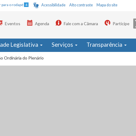
Ir para o rodapé
4
Acessibilidade
Alto contraste
Mapa do site
Eventos
Agenda
Fale com a Câmara
Participe
dade Legislativa
Serviços
Transparência
o Ordinária do Plenário