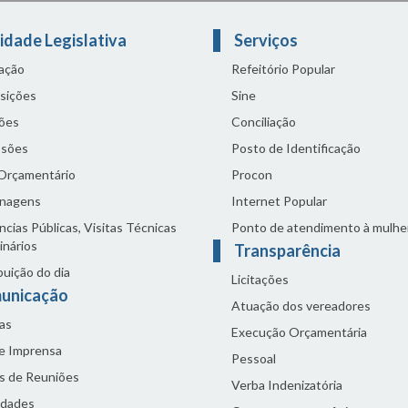
idade Legislativa
Serviços
lação
Refeitório Popular
sições
Sine
ões
Conciliação
sões
Posto de Identificação
 Orçamentário
Procon
nagens
Internet Popular
cias Públicas, Visitas Técnicas
Ponto de atendimento à mulhe
inários
Transparência
buição do dia
Licitações
unicação
Atuação dos vereadores
as
Execução Orçamentária
de Imprensa
Pessoal
s de Reuniões
Verba Indenizatória
idades