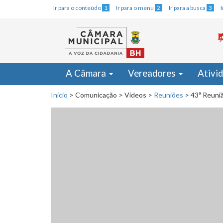
Ir para o conteúdo
1
Ir para o menu
2
Ir para a busca
3
A Câmara
Vereadores
Ativi
Início
>
Comunicação
>
Vídeos
>
Reuniões
>
43ª Reuniã