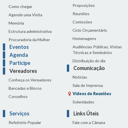
Proposições
Como chegar
Reuniões
Agende uma Visita
Comissões
Memória
Ciclo Orçamentário
Estrutura administrativa
Homenagens
Procuradoria da Mulher
Eventos
Audiências Públicas, Visitas
Técnicas e Seminários
Agenda
Distribuição do dia
Participe
Comunicação
Vereadores
Notícias
Conheça os Vereadores
Sala de Imprensa
Bancadas e Blocos
Vídeos de Reuniões
Conselhos
Solenidades
Serviços
Links Úteis
Refeitório Popular
Fale com a Câmara