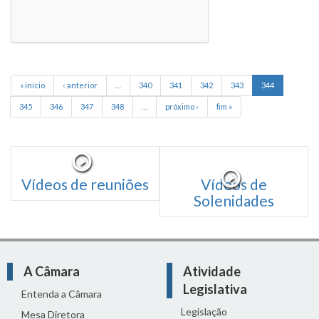
« início
‹ anterior
…
340
341
342
343
344
345
346
347
348
…
próximo ›
fim »
Vídeos de reuniões
Vídeos de
Solenidades
A Câmara
Atividade
Legislativa
Entenda a Câmara
Legislação
Mesa Diretora