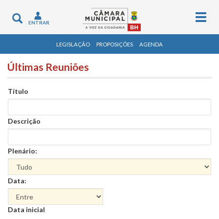
Togg
Toggle
ENTRAR
navig
navigation
LEGISLAÇÃO
PROPOSIÇÕES
AGENDA
Últimas Reuniões
Título
Descrição
Plenário:
Data:
Data
Data inicial