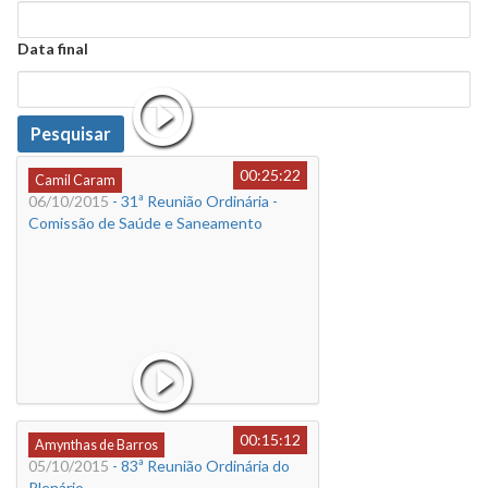
Data
Data final
Data
Pesquisar
00:25:22
Camil Caram
06/10/2015
- 31ª Reunião Ordinária -
Comissão de Saúde e Saneamento
00:15:12
Amynthas de Barros
05/10/2015
- 83ª Reunião Ordinária do
Plenário