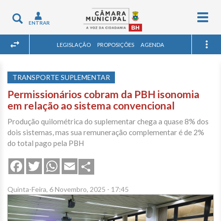
Togg
Toggle
ENTRAR
navig
navigation
LEGISLAÇÃO
PROPOSIÇÕES
AGENDA
TRANSPORTE SUPLEMENTAR
Permissionários cobram da PBH isonomia
em relação ao sistema convencional
Produção quilométrica do suplementar chega a quase 8% dos
dois sistemas, mas sua remuneração complementar é de 2%
do total pago pela PBH
Share
Facebook
Twitter
WhatsApp
Email
Quinta-Feira, 6 Novembro, 2025 - 17:45