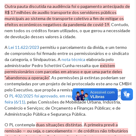
Outra pauta discutida na audiência foi o pagamento antecipado de
R$ 17 milhões de auxílio transporte dos servidores públicos
municipais ao sistema de transporte coletivo a fim de mitigar os
efeitos econômicos negativos da pandemia de covid-19.
Contudo,
nem todos os créditos foram utilizados, o que gerou a necessidade
de devolução desses valores à cidade.
A
Lei 11.622/2023
permitiu o parcelamento da dívida, e um termo
de compromisso foi firmado entre os permissionários e o sindicato
da categoria, o Sindpautras. A
nota técnica
elaborada pelo
administrador Pedro Schettini Cunha ressalta que
existem
permissionários com parcelas em atraso e que uma parte deles
"abandonou a operação"
. As permissões já extintas poderiam ser
contempladas por um projeto de lei protocolado este ano na CMBH
pelo Executivo, que propõe a remissão da dívida para esses casos.
O
PL 402/2025
foi aprovado, em reunião conjunta nesta quinta-
feira (6/11),
pelas Comissões de Mobilidade Urbana, Indústria,
Comércio e Serviços; de Orçamento e Finanças Públicas; e de
Administração Pública e Segurança Pública.
O PL contempla
duas situações distintas
.
A primeira prevê a
remissão — ou seja, o cancelamento — de créditos não tributários