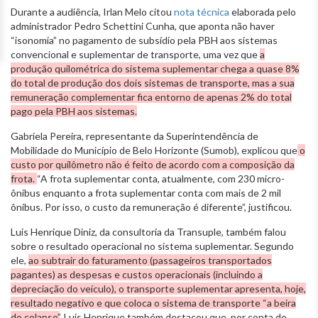
Durante a audiência, Irlan Melo citou
nota técnica
elaborada pelo
administrador Pedro Schettini Cunha, que aponta não haver
“isonomia” no pagamento de subsídio pela PBH aos sistemas
convencional e suplementar de transporte, uma vez que
a
produção quilométrica do sistema suplementar chega a quase 8%
do total de produção dos dois sistemas de transporte, mas a sua
remuneração complementar fica entorno de apenas 2% do total
pago pela PBH aos sistemas.
Gabriela Pereira, representante da Superintendência de
Mobilidade do Município de Belo Horizonte (Sumob), explicou que
o
custo por quilômetro não é feito de acordo com a composição da
frota.
“A frota suplementar conta, atualmente, com 230 micro-
ônibus enquanto a frota suplementar conta com mais de 2 mil
ônibus. Por isso, o custo da remuneração é diferente”, justificou.
Luis Henrique Diniz, da consultoria da Transuple, também falou
sobre o resultado operacional no sistema suplementar. Segundo
ele,
ao subtrair do faturamento (passageiros transportados
pagantes) as despesas e custos operacionais (incluindo a
depreciação do veículo), o transporte suplementar apresenta, hoje,
resultado negativo e que coloca o sistema de transporte “a beira
do colapso”
. Luis Henrique também destacou que, por conta do