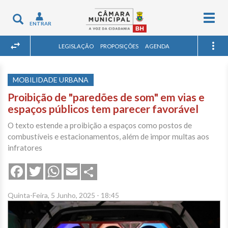
Togg
Toggle
ENTRAR
navig
navigation
LEGISLAÇÃO
PROPOSIÇÕES
AGENDA
MOBILIDADE URBANA
Proibição de "paredões de som" em vias e
espaços públicos tem parecer favorável
O texto estende a proibição a espaços como postos de
combustíveis e estacionamentos, além de impor multas aos
infratores
Share
Facebook
Twitter
WhatsApp
Email
Quinta-Feira, 5 Junho, 2025 - 18:45