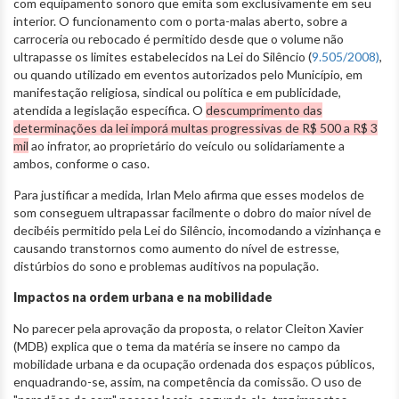
com equipamento sonoro que emita som exclusivamente em seu
interior. O funcionamento com o porta-malas aberto, sobre a
carroceria ou rebocado é permitido desde que o volume não
ultrapasse os limites estabelecidos na Lei do Silêncio (
9.505/2008)
,
ou quando utilizado em eventos autorizados pelo Município, em
manifestação religiosa, sindical ou política e em publicidade,
atendida a legislação específica. O
descumprimento das
determinações da lei imporá multas progressivas de R$ 500 a R$ 3
mil
ao infrator, ao proprietário do veículo ou solidariamente a
ambos, conforme o caso.
Para justificar a medida, Irlan Melo afirma que esses modelos de
som conseguem ultrapassar facilmente o dobro do maior nível de
decibéis permitido pela Lei do Silêncio, incomodando a vizinhança e
causando transtornos como aumento do nível de estresse,
distúrbios do sono e problemas auditivos na população.
Impactos na ordem urbana e na mobilidade
No parecer pela aprovação da proposta, o relator Cleiton Xavier
(MDB) explica que o tema da matéria se insere no campo da
mobilidade urbana e da ocupação ordenada dos espaços públicos,
enquadrando-se, assim, na competência da comissão. O uso de