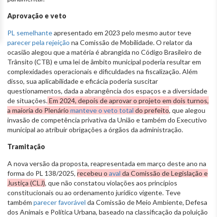
Aprovação e veto
PL semelhante
apresentado em 2023 pelo mesmo autor teve
parecer pela rejeição
na Comissão de Mobilidade. O relator da
ocasião alegou que a matéria é abrangida no Código Brasileiro de
Trânsito (CTB) e uma lei de âmbito municipal poderia resultar em
complexidades operacionais e dificuldades na fiscalização. Além
disso, sua aplicabilidade e eficácia poderia suscitar
questionamentos, dada a abrangência dos espaços e a diversidade
de situações.
Em 2024, depois de aprovar o projeto em dois turnos,
a maioria do Plenário
manteve o veto total
do prefeito
, que alegou
invasão de competência privativa da União e também do Executivo
municipal ao atribuir obrigações a órgãos da administração.
Tramitação
A nova versão da proposta, reapresentada em março deste ano na
forma do PL 138/2025,
recebeu o
aval
da Comissão de Legislação e
Justiça (CLJ)
, que não constatou violações aos princípios
constitucionais ou ao ordenamento jurídico vigente. Teve
também
parecer favorável
da Comissão de Meio Ambiente, Defesa
dos Animais e Política Urbana, baseado na classificação da poluição