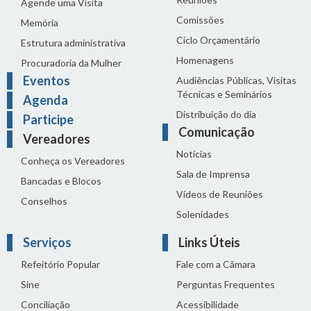
Agende uma Visita
Comissões
Memória
Ciclo Orçamentário
Estrutura administrativa
Homenagens
Procuradoria da Mulher
Eventos
Audiências Públicas, Visitas
Técnicas e Seminários
Agenda
Distribuição do dia
Participe
Comunicação
Vereadores
Notícias
Conheça os Vereadores
Sala de Imprensa
Bancadas e Blocos
Vídeos de Reuniões
Conselhos
Solenidades
Serviços
Links Úteis
Refeitório Popular
Fale com a Câmara
Sine
Perguntas Frequentes
Conciliação
Acessibilidade