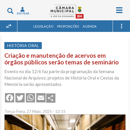
Togg
Toggle
ENTRAR
navig
navigation
LEGISLAÇÃO
PROPOSIÇÕES
AGENDA
HISTÓRIA ORAL
Criação e manutenção de acervos em
órgãos públicos serão temas de seminário
Evento no dia 12/6 faz parte da programação da Semana
Nacional de Arquivos; projetos de História Oral e Cestas da
Memória serão apresentados
Share
Facebook
Twitter
WhatsApp
Email
Terça-Feira, 27 Maio, 2025 - 12:15