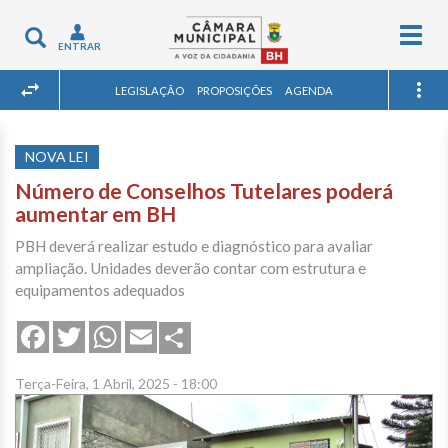
Togg
Toggle
ENTRAR
navig
navigation
LEGISLAÇÃO
PROPOSIÇÕES
AGENDA
NOVA LEI
Número de Conselhos Tutelares poderá
aumentar em BH
PBH deverá realizar estudo e diagnóstico para avaliar
ampliação. Unidades deverão contar com estrutura e
equipamentos adequados
Share
Facebook
Twitter
WhatsApp
Email
Terça-Feira, 1 Abril, 2025 - 18:00