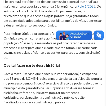
Helton está participando de uma comissão especial que analisa a
mais recente proposta de emenda à lei orgânica, a
Pelo 1/2025
. De
autoria de Luiza Dulci (PT) e outros 13 parlamentares, o
texto propõe que o acesso à água potável seja garantido a todos
em quantidade adequada para possibilitar meios de vida, bem-estar
e desenvolvimento socioeconômico.
Para Helton Júnior, a proposta reforça a importância de uma Lei
Orgânica viva, em constante aprimoramento para atender melhor a
população. “É isso que me motiva na política: fazer parte desse
processo e lutar para que a cidade que me formou se torne cada
vez mais inclusiva, eficiente e acessível para todos, sem distinção”,
diz.
Que tal fazer parte dessa história?
Com o mote “Reivindique e faça sua voz ser ouvida”, a campanha
dos 35 anos da LOMBH realça a importância da participação popular
no processo democrático. O exercício direto de poder pelo povo no
município está garantido na Lei Orgânica sob diversas formas:
plebiscito, referendo, iniciativa popular no processo
legislativo, participação na administração pública e ação
fiscalizadora sobre a administração pública.