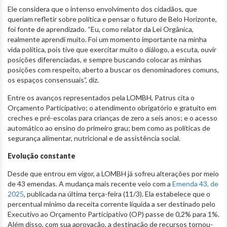
Ele considera que o intenso envolvimento dos cidadãos, que
queriam refletir sobre política e pensar o futuro de Belo Horizonte,
foi fonte de aprendizado. “Eu, como relator da Lei Orgânica,
realmente aprendi muito. Foi um momento importante na minha
vida política, pois tive que exercitar muito o diálogo, a escuta, ouvir
posições diferenciadas, e sempre buscando colocar as minhas
posições com respeito, aberto a buscar os denominadores comuns,
os espaços consensuais”, diz.
Entre os avanços representados pela LOMBH, Patrus cita o
Orçamento Participativo; o atendimento obrigatório e gratuito em
creches e pré-escolas para crianças de zero a seis anos; e o acesso
automático ao ensino do primeiro grau; bem como as políticas de
segurança alimentar, nutricional e de assistência social.
Evolução constante
Desde que entrou em vigor, a LOMBH já sofreu alterações por meio
de 43 emendas. A mudança mais recente veio com a
Emenda 43, de
2025
, publicada na última terça-feira (11/3). Ela estabelece que o
percentual mínimo da receita corrente líquida a ser destinado pelo
Executivo ao Orçamento Participativo (OP) passe de 0,2% para 1%.
Além disso, com sua aprovação, a destinação de recursos tornou-