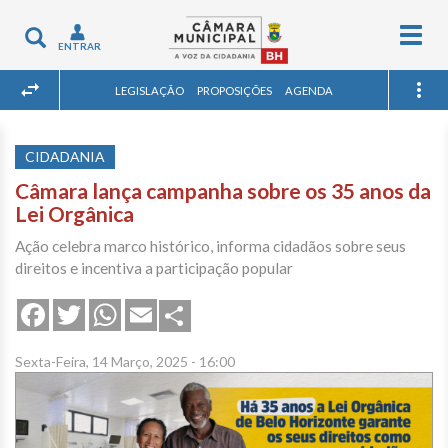
Togg
Toggle
ENTRAR
navig
navigation
LEGISLAÇÃO
PROPOSIÇÕES
AGENDA
CIDADANIA
Câmara lança campanha sobre os 35 anos da
Lei Orgânica
Ação celebra marco histórico, informa cidadãos sobre seus
direitos e incentiva a participação popular
Share
Facebook
Twitter
WhatsApp
Email
Sexta-Feira, 14 Março, 2025 - 16:00