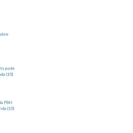
sobre
ets pode
nda (10)
 da PBH
nda (10)