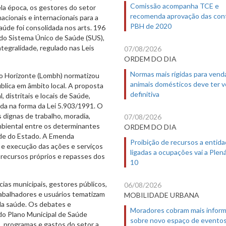
Comissão acompanha TCE e
ela época, os gestores do setor
recomenda aprovação das con
acionais e internacionais para a
PBH de 2020
saúde foi consolidada nos arts. 196
do Sistema Único de Saúde (SUS),
ntegralidade, regulado nas Leis
07/08/2026
ORDEM DO DIA
Normas mais rígidas para vend
lo Horizonte (Lombh) normatizou
animais domésticos deve ter 
ública em âmbito local. A proposta
definitiva
distritais e locais de Saúde,
ada na forma da Lei 5.903/1991. O
 dignas de trabalho, moradia,
07/08/2026
mbiental entre os determinantes
ORDEM DO DIA
dade do Estado. A Emenda
Proibição de recursos a entid
 e execução das ações e serviços
ligadas a ocupações vai a Plená
 recursos próprios e repasses dos
10
ias municipais, gestores públicos,
06/08/2026
trabalhadores e usuários tematizam
MOBILIDADE URBANA
 da saúde. Os debates e
Moradores cobram mais infor
do Plano Municipal de Saúde
sobre novo espaço de evento
s, programas e gastos do setor a