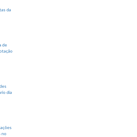
tas da
a de
votação
ades
rio dia
mações
s no