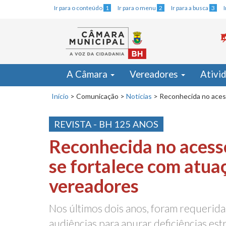
Ir para o conteúdo
1
Ir para o menu
2
Ir para a busca
3
A Câmara
Vereadores
Ativi
Início
>
Comunicação
>
Notícias
>
Reconhecida no aces
REVISTA - BH 125 ANOS
Reconhecida no acess
se fortalece com atua
vereadores
Nos últimos dois anos, foram requeridas
audiências para apurar deficiências est