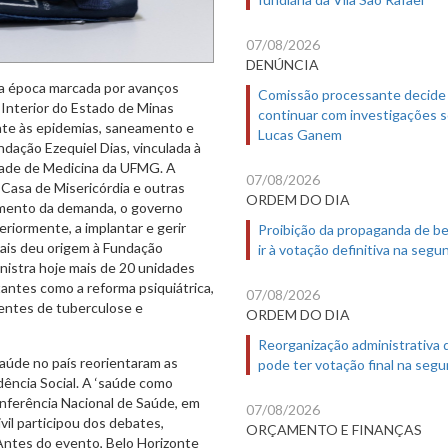
07/08/2026
DENÚNCIA
ma época marcada por avanços
Comissão processante decide
o Interior do Estado de Minas
continuar com investigações 
bate às epidemias, saneamento e
Lucas Ganem
ndação Ezequiel Dias, vinculada à
ldade de Medicina da UFMG. A
07/08/2026
 Casa de Misericórdia e outras
ORDEM DO DIA
umento da demanda, o governo
eriormente, a implantar e gerir
Proibição da propaganda de b
iais deu origem à Fundação
ir à votação definitiva na segu
nistra hoje mais de 20 unidades
tantes como a reforma psiquiátrica,
07/08/2026
ientes de tuberculose e
ORDEM DO DIA
Reorganização administrativa
aúde no país reorientaram as
pode ter votação final na segu
idência Social. A ‘saúde como
onferência Nacional de Saúde, em
07/08/2026
ivil participou dos debates,
ORÇAMENTO E FINANÇAS
 Antes do evento, Belo Horizonte