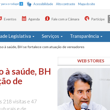
Ir para o rodapé
4
Acessibilidade
Alto contraste
Mapa do site
Eventos
Agenda
Fale com a Câmara
Participe
dade Legislativa
Serviços
Transparência
so à saúde, BH se fortalece com atuação de vereadores
WEB STORIES
o à saúde, BH
ção de
 218 visitas e 47
ruturais e de