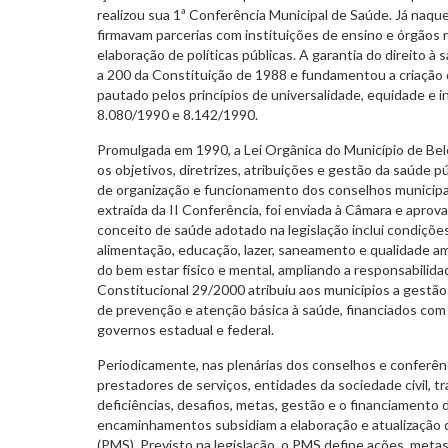
realizou sua 1ª Conferência Municipal de Saúde. Já naqu
firmavam parcerias com instituições de ensino e órgãos n
elaboração de políticas públicas. A garantia do direito à 
a 200 da Constituição de 1988 e fundamentou a criação 
pautado pelos princípios de universalidade, equidade e i
8.080/1990 e 8.142/1990.
Promulgada em 1990, a Lei Orgânica do Município de Be
os objetivos, diretrizes, atribuições e gestão da saúde p
de organização e funcionamento dos conselhos municipal, 
extraída da II Conferência, foi enviada à Câmara e aprov
conceito de saúde adotado na legislação inclui condições
alimentação, educação, lazer, saneamento e qualidade a
do bem estar físico e mental, ampliando a responsabili
Constitucional 29/2000 atribuiu aos municípios a gestão
de prevenção e atenção básica à saúde, financiados com
governos estadual e federal.
Periodicamente, nas plenárias dos conselhos e conferênc
prestadores de serviços, entidades da sociedade civil, 
deficiências, desafios, metas, gestão e o financiamento
encaminhamentos subsidiam a elaboração e atualização 
(PMS). Previsto na legislação, o PMS define ações, meta