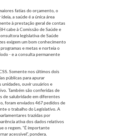
aiores fatias do orçamento, o
ideia, a saúde é a única área
mente à prestação geral de contas
S-BH cabe à Comissão de Saúde e
nsultora legislativa de Saúde
cazes exigem um bom conhecimento
 programas e metas e norteia o
íodo - e a consulta permanente
 CSS. Somente nos últimos dois
ias públicas para apurar
 unidades, ouvir usuários e
tivo. Também são conferidas de
 de salubridade em diferentes
o, foram enviados 467 pedidos de
te o trabalho do Legislativo. A
parlamentares trazidas por
rência ativa dos dados relativos
ue o regem. “É importante
nar acessível”, pondera.