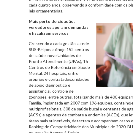
cada quatro anos, observando a conformidade com os pla
leis orçamentárias.
Mais perto do cidadão,
vereadores apuram demandas
e fiscalizam serviços
Crescendo a cada gestão, a rede
SUS-BH possui hoje 152 centros
de saúde, nove Unidades de
Pronto Atendimento (UPAs), 16
Centros de Referência em Saúde
Mental, 24 hospitais, entre
próprios e contratados,unidades
de apoio diagnóstico e
assistencial, controle de
zoonoses, entre outras, totalizando mais de 400 equipa
Família, implantada em 2007 com 196 equipes, conta ho
multiprofissionais, 308 de saúde bucal e centenas de a
(ACSs) e agentes de combate a endemias (ACEs), que le
áreas mais vulneráveis, detectam e acompanham casos 
Ranking de Competitividade dos Municípios de 2020, BH o
no quesito Acesso à Saúde.