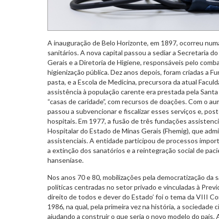
A inauguração de Belo Horizonte, em 1897, ocorreu nu
sanitários. A nova capital passou a sediar a Secretaria d
Gerais e a Diretoria de Higiene, responsáveis pelo com
higienização pública. Dez anos depois, foram criadas a Fu
pasta, e a Escola de Medicina, precursora da atual Facu
assistência à população carente era prestada pela Santa
“casas de caridade”, com recursos de doações. Com o a
passou a subvencionar e fiscalizar esses serviços e, post
hospitais. Em 1977, a fusão de três fundações assistenc
Hospitalar do Estado de Minas Gerais (Fhemig), que admi
assistenciais. A entidade participou de processos impor
a extinção dos sanatórios e a reintegração social de pac
hanseníase.
Nos anos 70 e 80, mobilizações pela democratização da s
políticas centradas no setor privado e vinculadas à Prev
direito de todos e dever do Estado’ foi o tema da VIII C
1986, na qual, pela primeira vez na história, a sociedade c
ajudando a construir o que seria o novo modelo do país.