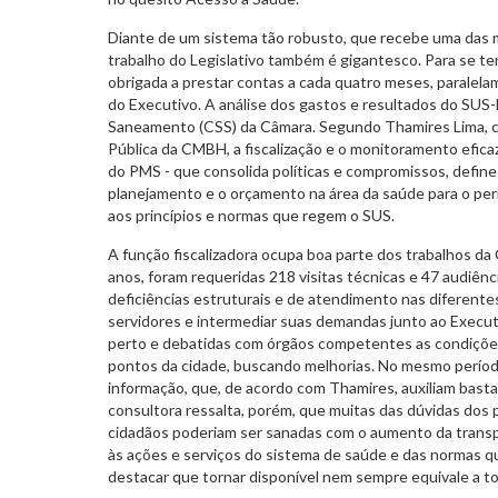
Diante de um sistema tão robusto, que recebe uma das m
trabalho do Legislativo também é gigantesco. Para se ter 
obrigada a prestar contas a cada quatro meses, paralela
do Executivo. A análise dos gastos e resultados do SU
Saneamento (CSS) da Câmara. Segundo Thamires Lima, co
Pública da CMBH, a fiscalização e o monitoramento efi
do PMS - que consolida políticas e compromissos, define
planejamento e o orçamento na área da saúde para o per
aos princípios e normas que regem o SUS.
A função fiscalizadora ocupa boa parte dos trabalhos da
anos, foram requeridas 218 visitas técnicas e 47 audiênc
deficiências estruturais e de atendimento nas diferentes
servidores e intermediar suas demandas junto ao Execu
perto e debatidas com órgãos competentes as condições
pontos da cidade, buscando melhorias. No mesmo períod
informação, que, de acordo com Thamires, auxiliam bastan
consultora ressalta, porém, que muitas das dúvidas dos 
cidadãos poderiam ser sanadas com o aumento da transpa
às ações e serviços do sistema de saúde e das normas q
destacar que tornar disponível nem sempre equivale a tor