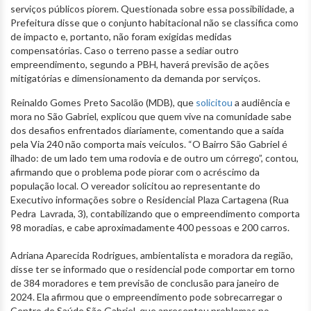
serviços públicos piorem. Questionada sobre essa possibilidade, a
Prefeitura disse que o conjunto habitacional não se classifica como
de impacto e, portanto, não foram exigidas medidas
compensatórias. Caso o terreno passe a sediar outro
empreendimento, segundo a PBH, haverá previsão de ações
mitigatórias e dimensionamento da demanda por serviços.
Reinaldo Gomes Preto Sacolão (MDB), que
solicitou
a audiência e
mora no São Gabriel, explicou que quem vive na comunidade sabe
dos desafios enfrentados diariamente, comentando que a saída
pela Via 240 não comporta mais veículos. “O Bairro São Gabriel é
ilhado: de um lado tem uma rodovia e de outro um córrego”, contou,
afirmando que o problema pode piorar com o acréscimo da
população local. O vereador solicitou ao representante do
Executivo informações sobre o Residencial Plaza Cartagena (Rua
Pedra Lavrada, 3), contabilizando que o empreendimento comporta
98 moradias, e cabe aproximadamente 400 pessoas e 200 carros.
Adriana Aparecida Rodrigues, ambientalista e moradora da região,
disse ter se informado que o residencial pode comportar em torno
de 384 moradores e tem previsão de conclusão para janeiro de
2024. Ela afirmou que o empreendimento pode sobrecarregar o
Centro de Saúde São Gabriel, que apresentou problemas no