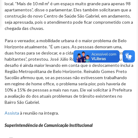
local. “Mais de 10 mil m² é um espaço muito grande para apenas 98
apartamentos”, disse o parlamentar. Eles também solicitaram que a
construção do novo Centro de Saúde São Gabriel, em andamento,
seja apressada, pois o atendimento pode ficar comprometido com a
chegada das chuvas.
Para o vereador, a mobilidade urbana é o maior problema de Belo
Horizonte atualmente. “É um caos. As pessoas demoram uma,
duas horas para se deslocar, e a cidade não tem nem 3 milhões de
habitantes”, protestou. José Júlio Rodrigues Vieira comentou que o
desafio é ainda maior levando em conta que o deslocamento inclui a
Região Metropolitana de Belo Horizonte. Reinaldo Gomes Preto
Sacolão afirmou que, se as pessoas não estivessem trabalhando
em regime de home office, o problema seria pior, pois haveria de
10% a 15% de pessoas a mais nas ruas. Ele vai solicitar à Prefeitura
a avaliação do dos atuais problemas de trânsito existentes no
Bairro São Gabriel.
Assista
à reunião na íntegra.
Superintendência de Comunicação Institucional