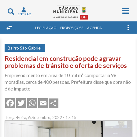
Togg
Toggle
ENTRAR
navig
navigation
LEGISLAÇÃO
PROPOSIÇÕES
AGENDA
Bairro São Gabriel
Residencial em construção pode agravar
problemas de trânsito e oferta de serviços
Empreendimento em área de 10 mil m² comportaria 98
moradias, cerca de 400 pessoas. Prefeitura disse que obra não
é de impacto
Share
Facebook
Twitter
WhatsApp
Email
Terça-Feira, 6 Setembro, 2022 - 17:15