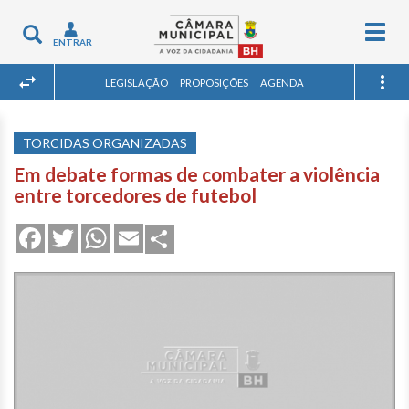
Togg
Toggle
ENTRAR
navig
navigation
LEGISLAÇÃO
PROPOSIÇÕES
AGENDA
TORCIDAS ORGANIZADAS
Em debate formas de combater a violência
entre torcedores de futebol
Share
Facebook
Twitter
WhatsApp
Email