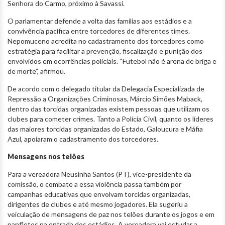
Senhora do Carmo, próximo à Savassi.
O parlamentar defende a volta das famílias aos estádios e a
convivência pacífica entre torcedores de diferentes times.
Nepomuceno acredita no cadastramento dos torcedores como
estratégia para facilitar a prevenção, fiscalização e punição dos
envolvidos em ocorrências policiais. “Futebol não é arena de briga e
de morte”, afirmou.
De acordo com o delegado titular da Delegacia Especializada de
Repressão a Organizações Criminosas, Márcio Simões Maback,
dentro das torcidas organizadas existem pessoas que utilizam os
clubes para cometer crimes. Tanto a Polícia Civil, quanto os líderes
das maiores torcidas organizadas do Estado, Galoucura e Máfia
Azul, apoiaram o cadastramento dos torcedores.
Mensagens nos telões
Para a vereadora Neusinha Santos (PT), vice-presidente da
comissão, o combate a essa violência passa também por
campanhas educativas que envolvam torcidas organizadas,
dirigentes de clubes e até mesmo jogadores. Ela sugeriu a
veiculação de mensagens de paz nos telões durante os jogos e em
panfletos na entrada dos estádios. A vereadora vai estudar a