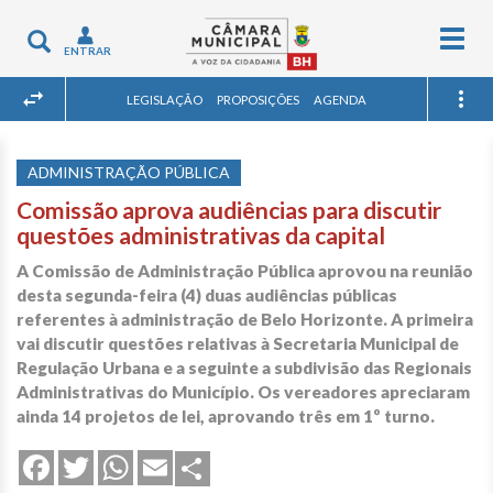
Togg
Toggle
ENTRAR
navig
navigation
LEGISLAÇÃO
PROPOSIÇÕES
AGENDA
ADMINISTRAÇÃO PÚBLICA
Comissão aprova audiências para discutir
questões administrativas da capital
A Comissão de Administração Pública aprovou na reunião
desta segunda-feira (4) duas audiências públicas
referentes à administração de Belo Horizonte. A primeira
vai discutir questões relativas à Secretaria Municipal de
Regulação Urbana e a seguinte a subdivisão das Regionais
Administrativas do Município. Os vereadores apreciaram
ainda 14 projetos de lei, aprovando três em 1º turno.
Share
Facebook
Twitter
WhatsApp
Email