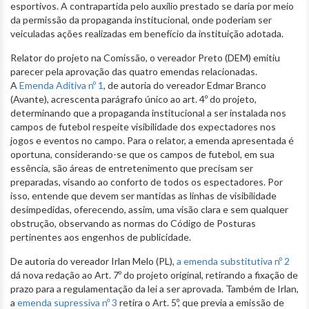
esportivos. A contrapartida pelo auxílio prestado se daria por meio
da permissão da propaganda institucional, onde poderiam ser
veiculadas ações realizadas em benefício da instituição adotada.
Relator do projeto na Comissão, o vereador Preto (DEM) emitiu
parecer pela aprovação das quatro emendas relacionadas.
A
Emenda Aditiva nº 1
, de autoria do vereador Edmar Branco
(Avante), acrescenta parágrafo único ao art. 4º do projeto,
determinando que a propaganda institucional a ser instalada nos
campos de futebol respeite visibilidade dos expectadores nos
jogos e eventos no campo. Para o relator, a emenda apresentada é
oportuna, considerando-se que os campos de futebol, em sua
essência, são áreas de entretenimento que precisam ser
preparadas, visando ao conforto de todos os espectadores. Por
isso, entende que devem ser mantidas as linhas de visibilidade
desimpedidas, oferecendo, assim, uma visão clara e sem qualquer
obstrução, observando as normas do Código de Posturas
pertinentes aos engenhos de publicidade.
De autoria do vereador Irlan Melo (PL),
a emenda substitutiva nº 2
dá nova redação ao Art. 7º do projeto original, retirando a fixação de
prazo para a regulamentação da lei a ser aprovada. Também de Irlan,
a
emenda supressiva nº 3
retira o Art. 5º, que previa a emissão de