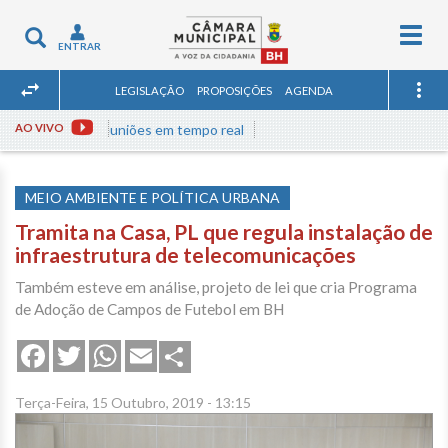
Togg
Toggle
ENTRAR
navig
navigation
LEGISLAÇÃO
PROPOSIÇÕES
AGENDA
Assista às reuniões em tempo real
AO VIVO
MEIO AMBIENTE E POLÍTICA URBANA
Tramita na Casa, PL que regula instalação de
infraestrutura de telecomunicações
Também esteve em análise, projeto de lei que cria Programa
de Adoção de Campos de Futebol em BH
Share
Facebook
Twitter
WhatsApp
Email
Terça-Feira, 15 Outubro, 2019 - 13:15