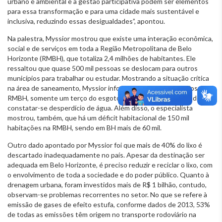
urbano e ambiental e a gestão participativa podem ser elementos
para essa transformação e para uma cidade mais sustentável e
inclusiva, reduzindo essas desigualdades”, apontou.
Na palestra, Myssior mostrou que existe uma interação econômica,
social e de serviços em toda a Região Metropolitana de Belo
Horizonte (RMBH), que totaliza 2,4 milhões de habitantes. Ele
ressaltou que quase 500 mil pessoas se deslocam para outros
municípios para trabalhar ou estudar. Mostrando a situação crítica
na área de saneamento, Myssior informou que, nos municípios da
RMBH, somente um terço do esgoto (41%) é tratado, podendo
constatar-se desperdício de água. Além disso, o especialista
mostrou, também, que há um déficit habitacional de 150 mil
habitações na RMBH, sendo em BH mais de 60 mil.
Outro dado apontado por Myssior foi que mais de 40% do lixo é
descartado inadequadamente no país. Apesar da destinação ser
adequada em Belo Horizonte, é preciso reduzir e reciclar o lixo, com
o envolvimento de toda a sociedade e do poder público. Quanto à
drenagem urbana, foram investidos mais de R$ 1 bilhão, contudo,
observam-se problemas recorrentes no setor. No que se refere à
emissão de gases de efeito estufa, conforme dados de 2013, 53%
de todas as emissões têm origem no transporte rodoviário na