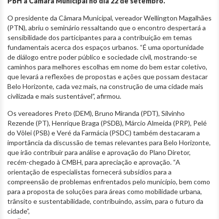
PBH à Câmara Municipal no dia 22 de setembro.
O presidente da Câmara Municipal, vereador Wellington Magalhães
(PTN), abriu o seminário ressaltando que o encontro despertará a
sensibilidade dos participantes para a contribuição em temas
fundamentais acerca dos espaços urbanos. “É uma oportunidade
de diálogo entre poder público e sociedade civil, mostrando-se
caminhos para melhores escolhas em nome do bem estar coletivo,
que levará a reflexões de propostas e ações que possam destacar
Belo Horizonte, cada vez mais, na construção de uma cidade mais
civilizada e mais sustentável”, afirmou.
Os vereadores Preto (DEM), Bruno Miranda (PDT), Silvinho
Rezende (PT), Henrique Braga (PSDB), Márcio Almeida (PRP), Pelé
do Vôlei (PSB) e Veré da Farmácia (PSDC) também destacaram a
importância da discussão de temas relevantes para Belo Horizonte,
que irão contribuir para análise e aprovação do Plano Diretor,
recém-chegado à CMBH, para apreciação e aprovação. “A
orientação de especialistas fornecerá subsídios para a
compreensão de problemas enfrentados pelo município, bem como
para a proposta de soluções para áreas como mobilidade urbana,
trânsito e sustentabilidade, contribuindo, assim,
para o futuro da
cidade”,