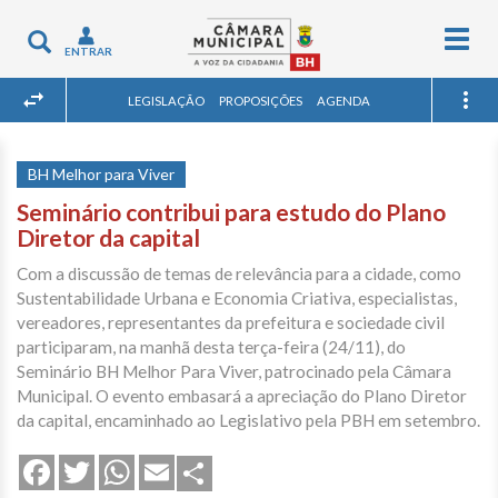
Togg
Toggle
ENTRAR
navig
navigation
LEGISLAÇÃO
PROPOSIÇÕES
AGENDA
BH Melhor para Viver
Seminário contribui para estudo do Plano
Diretor da capital
Com a discussão de temas de relevância para a cidade, como
Sustentabilidade Urbana e Economia Criativa, especialistas,
vereadores, representantes da prefeitura e sociedade civil
participaram, na manhã desta terça-feira (24/11), do
Seminário BH Melhor Para Viver, patrocinado pela Câmara
Municipal. O evento embasará a apreciação do Plano Diretor
da capital, encaminhado ao Legislativo pela PBH em setembro.
Share
Facebook
Twitter
WhatsApp
Email