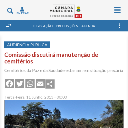
Togg
Toggle
ENTRAR
navig
navigation
LEGISLAÇÃO
PROPOSIÇÕES
AGENDA
AUDIÊNCIA PÚBLICA
Comissão discutirá manutenção de
cemitérios
Cemitérios da Paz e da Saudade estariam em situação precária
Share
Facebook
Twitter
WhatsApp
Email
Terça-Feira, 11 Junho, 2013 - 00:00