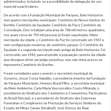
administrados, incluindo-se a possibilidade de delegação do uso
especial a particulares.
De acordo com a Fundação Municipal de Parques, Belo Horizonte
tem quatro necrópoles municipais: Cemitério do Nosso Senhor do
Bonfim, Cemitério da Saudade, Cemitério da Paz e Cemitério da
Consolação. Eles totalizam uma área de 706 mil metros quadrados,
nos quais cerca de 793 mil pessoas já foram sepultadas. Maior
necrópole da cidade, o Cemitério da Paz foi construído em 1967 e
tem configuração moderna, de cemitério-parque. O Cemitério da
Saudade é a segunda necrópole mais antiga de Belo Horizonte. Foi
construído, em 1942, para atyender à população carente da cidade
que desejava obter um jazigo perpétuo, mas não tinha acesso ao
imponente Cemitério do Bonfim.
Foram convidados para o evento o secretário municipal de
Governo, Josué Costa Valadão; o presidente interino da Fundação
de Parques Municipais, Homero Brasil Filho; a secretária municipal
de Meio Ambiente, Carla Maria Vasconcellos Couto Miranda; o
presidente do Sindicato dos Cemitérios e Crematórios Particulares
do Brasil (Sincep); e o presidente do Sindicato das Empresas
Funerárias e Congêneres na Prestação de Serviços Similares do
Estado de Minas Gerais (Sindinef), José Afonso do Real.