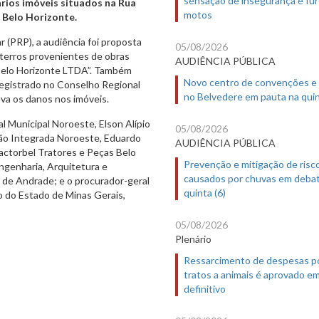
rios imóveis situados na Rua
motos
e Belo Horizonte.
 (PRP), a audiência foi proposta
05/08/2026
terros provenientes de obras
AUDIÊNCIA PÚBLICA
 Belo Horizonte LTDA”. Também
Novo centro de convenções e
registrado no Conselho Regional
no Belvedere em pauta na quin
va os danos nos imóveis.
l Municipal Noroeste, Elson Alípio
05/08/2026
ação Integrada Noroeste, Eduardo
AUDIÊNCIA PÚBLICA
ractorbel Tratores e Peças Belo
Prevenção e mitigação de risc
ngenharia, Arquitetura e
causados por chuvas em deba
de Andrade; e o procurador-geral
quinta (6)
co do Estado de Minas Gerais,
05/08/2026
Plenário
Ressarcimento de despesas p
tratos a animais é aprovado e
definitivo