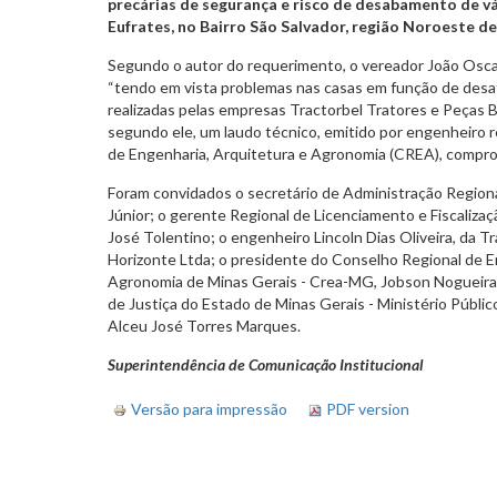
precárias de segurança e risco de desabamento de vá
Eufrates, no Bairro São Salvador, região Noroeste d
Segundo o autor do requerimento, o vereador João Oscar
“tendo em vista problemas nas casas em função de desa
realizadas pelas empresas Tractorbel Tratores e Peças
segundo ele, um laudo técnico, emitido por engenheiro 
de Engenharia, Arquitetura e Agronomia (CREA), compro
Foram convidados o secretário de Administração Regiona
Júnior; o gerente Regional de Licenciamento e Fiscaliz
José Tolentino; o engenheiro Lincoln Dias Oliveira, da T
Horizonte Ltda; o presidente do Conselho Regional de E
Agronomia de Minas Gerais - Crea-MG, Jobson Nogueira 
de Justiça do Estado de Minas Gerais - Ministério Públi
Alceu José Torres Marques.
Superintendência de Comunicação Institucional
Versão para impressão
PDF version