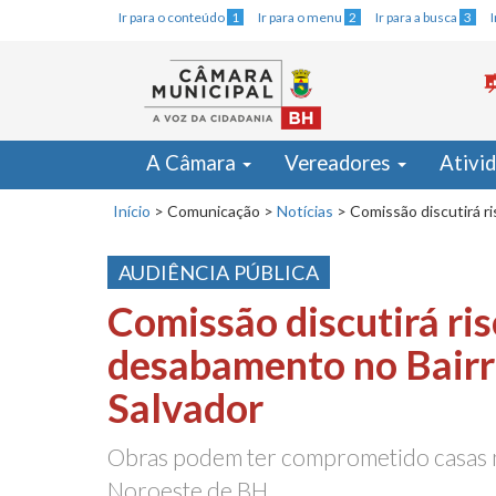
Ir para o conteúdo
1
Ir para o menu
2
Ir para a busca
3
A Câmara
Vereadores
Ativi
Início
>
Comunicação
>
Notícias
>
Comissão discutirá r
AUDIÊNCIA PÚBLICA
Comissão discutirá ris
desabamento no Bairr
Salvador
Obras podem ter comprometido casas na
Noroeste de BH