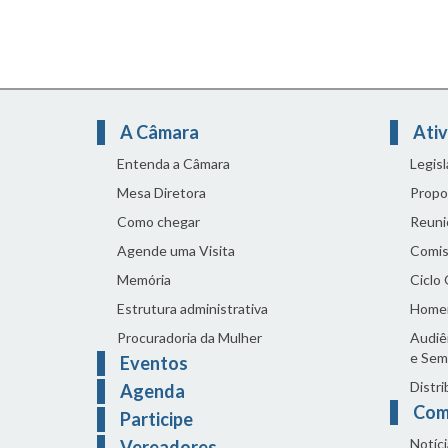
A Câmara
Ativ
Entenda a Câmara
Legis
Mesa Diretora
Propo
Como chegar
Reuni
Agende uma Visita
Comis
Memória
Ciclo
Estrutura administrativa
Home
Procuradoria da Mulher
Audiên
e Sem
Eventos
Distri
Agenda
Com
Participe
Notíci
Vereadores