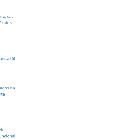
ta, sala
áculos
inta (6)
sados na
sta
 de
uncional