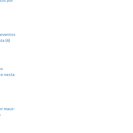
 eventos
ta (6)
os
te nesta
or maus-
m