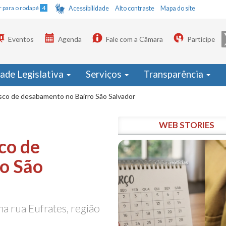
Ir para o rodapé
4
Acessibilidade
Alto contraste
Mapa do site
Eventos
Agenda
Fale com a Câmara
Participe
dade Legislativa
Serviços
Transparência
isco de desabamento no Bairro São Salvador
WEB STORIES
co de
o São
 rua Eufrates, região