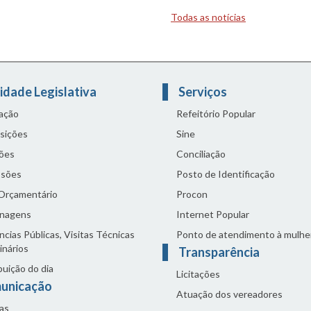
Todas as notícias
idade Legislativa
Serviços
lação
Refeitório Popular
sições
Sine
ões
Conciliação
sões
Posto de Identificação
 Orçamentário
Procon
nagens
Internet Popular
cias Públicas, Visitas Técnicas
Ponto de atendimento à mulhe
inários
Transparência
buição do dia
Licitações
unicação
Atuação dos vereadores
as