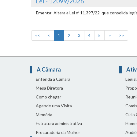
Lei - 12099/2026
Ementa:
Altera a Lei nº 11.397/22, que consolida leg
<<
<
1
2
3
4
5
>
>>
A Câmara
Ativ
Entenda a Câmara
Legis
Mesa Diretora
Propo
Como chegar
Reuni
Agende uma Visita
Comis
Memória
Ciclo
Estrutura administrativa
Home
Procuradoria da Mulher
Audiên