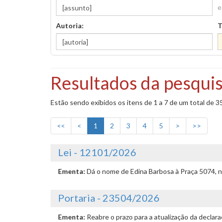
e
Autoria:
T
Resultados da pesquis
Estão sendo exibidos os itens de 1 a 7 de um total de 3
<<
<
1
2
3
4
5
>
>>
Lei - 12101/2026
Ementa:
Dá o nome de Edina Barbosa à Praça 5074, n
Portaria - 23504/2026
Ementa:
Reabre o prazo para a atualização da declar