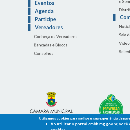
e Sem
Eventos
Distri
Agenda
Com
Participe
Notíci
Vereadores
Sala 
Conheça os Vereadores
Vídeo
Bancadas e Blocos
Solen
Conselhos
Utilizamos cookies para melhorar sua experiência de nav
Ao utilizar o portal cmbh.mg.gov.br, voc
cookies.