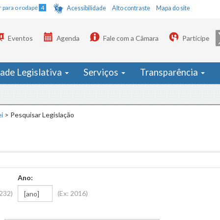
Ir para o rodapé
4
Acessibilidade
Alto contraste
Mapa do site
Eventos
Agenda
Fale com a Câmara
Participe
dade Legislativa
Serviços
Transparência
i
>
Pesquisar Legislação
Ano:
1232)
(Ex: 2016)