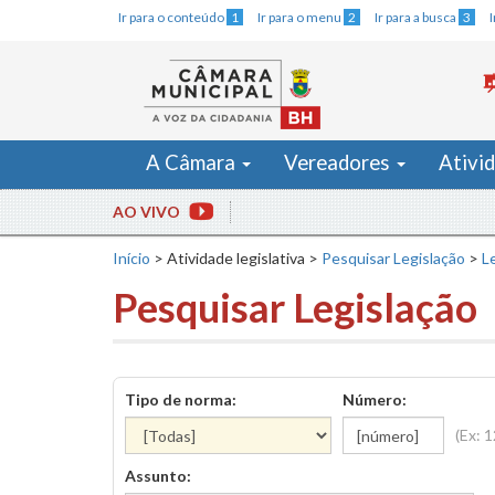
Ir para o conteúdo
1
Ir para o menu
2
Ir para a busca
3
A Câmara
Vereadores
Ativi
AO VIVO
Início
>
Atividade legislativa
>
Pesquisar Legislação
>
Le
Pesquisar Legislação
Tipo de norma:
Número:
(Ex: 
Assunto: