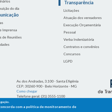
inários
Transparência
buição do dia
Licitações
unicação
Atuação dos vereadores
as
Execução Orçamentária
de Imprensa
Pessoal
s de Reuniões
Verba Indenizatória
idades
Contratos e convênios
Concursos
LGPD
Av. dos Andradas, 3.100 - Santa Efigênia
CEP: 30260-900 - Belo Horizonte - MG
Como chegar
Telefone geral: (31) 3555-1100
Horário de funcionamento:
egação.
7h às 19h
ê concorda com a política de monitoramento de