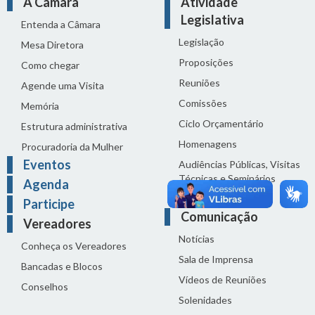
A Câmara
Atividade
Legislativa
Entenda a Câmara
Legislação
Mesa Diretora
Proposições
Como chegar
Reuniões
Agende uma Visita
Comissões
Memória
Ciclo Orçamentário
Estrutura administrativa
Homenagens
Procuradoria da Mulher
Eventos
Audiências Públicas, Visitas
Técnicas e Seminários
Agenda
Distribuição do dia
Participe
Comunicação
Vereadores
Notícias
Conheça os Vereadores
Sala de Imprensa
Bancadas e Blocos
Vídeos de Reuniões
Conselhos
Solenidades