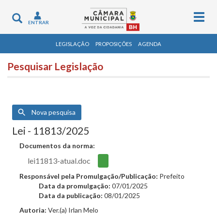
Togg
Toggle
ENTRAR
navig
navigation
LEGISLAÇÃO
PROPOSIÇÕES
AGENDA
Pesquisar Legislação
Nova pesquisa
Lei - 11813/2025
Documentos da norma:
lei11813-atual.doc
Responsável pela Promulgação/Publicação:
Prefeito
Data da promulgação:
07/01/2025
Data da publicação:
08/01/2025
Autoria:
Ver.(a) Irlan Melo