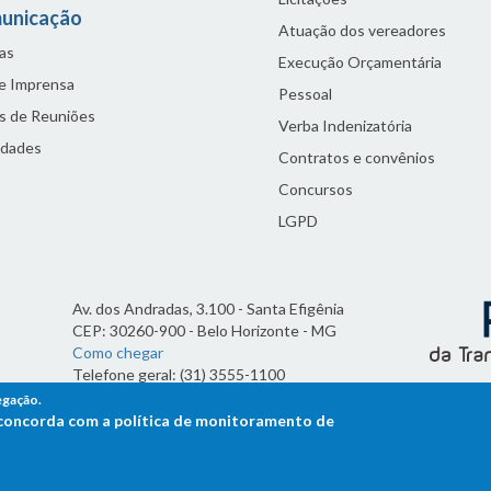
unicação
Atuação dos vereadores
as
Execução Orçamentária
de Imprensa
Pessoal
s de Reuniões
Verba Indenizatória
idades
Contratos e convênios
Concursos
LGPD
Av. dos Andradas, 3.100 - Santa Efigênia
CEP: 30260-900 - Belo Horizonte - MG
Como chegar
Telefone geral: (31) 3555-1100
Horário de funcionamento:
egação.
7h às 19h
ê concorda com a política de monitoramento de