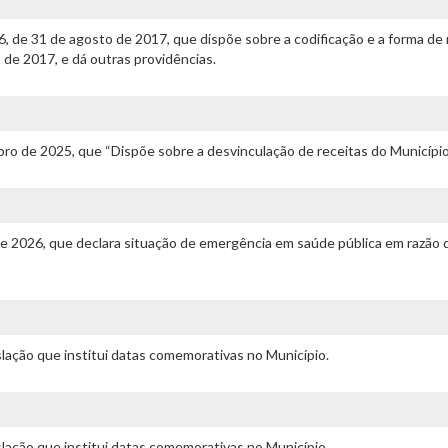
76, de 31 de agosto de 2017, que dispõe sobre a codificação e a forma 
o de 2017, e dá outras providências.
ro de 2025, que “Dispõe sobre a desvinculação de receitas do Município.
 de 2026, que declara situação de emergência em saúde pública em razão
islação que institui datas comemorativas no Município.
islação que institui datas comemorativas no Município.