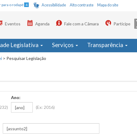
Ir para o rodapé
4
Acessibilidade
Alto contraste
Mapa do site
Eventos
Agenda
Fale com a Câmara
Participe
dade Legislativa
Serviços
Transparência
i
>
Pesquisar Legislação
Ano:
1232)
(Ex: 2016)