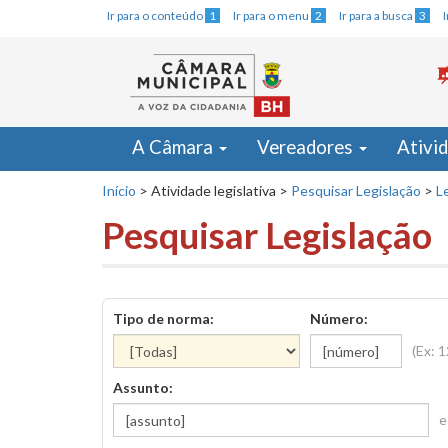
Ir para o conteúdo
1
Ir para o menu
2
Ir para a busca
3
A Câmara
Vereadores
Ativi
Início
>
Atividade legislativa
>
Pesquisar Legislação
>
Le
Pesquisar Legislação
Tipo de norma:
Número:
(Ex: 
Assunto:
e