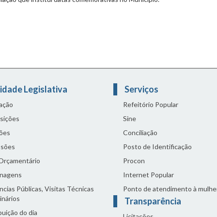
idade Legislativa
Serviços
lação
Refeitório Popular
sições
Sine
ões
Conciliação
sões
Posto de Identificação
 Orçamentário
Procon
nagens
Internet Popular
cias Públicas, Visitas Técnicas
Ponto de atendimento à mulhe
inários
Transparência
buição do dia
Licitações