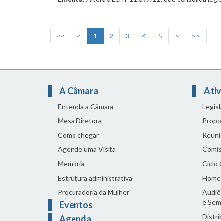
<<
<
1
2
3
4
5
>
>>
A Câmara
Ativ
Entenda a Câmara
Legis
Mesa Diretora
Propo
Como chegar
Reuni
Agende uma Visita
Comis
Memória
Ciclo
Estrutura administrativa
Home
Procuradoria da Mulher
Audiên
e Sem
Eventos
Distri
Agenda