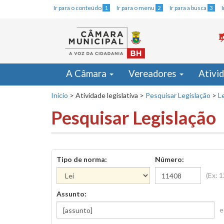
Ir para o conteúdo
1
Ir para o menu
2
Ir para a busca
3
A Câmara
Vereadores
Ativi
Início
>
Atividade legislativa
>
Pesquisar Legislação
>
Le
Pesquisar Legislação
Tipo de norma:
Número:
(Ex: 
Assunto:
e