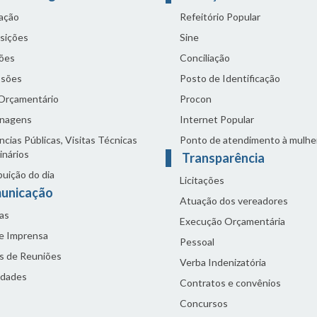
lação
Refeitório Popular
sições
Sine
ões
Conciliação
sões
Posto de Identificação
 Orçamentário
Procon
nagens
Internet Popular
cias Públicas, Visitas Técnicas
Ponto de atendimento à mulhe
inários
Transparência
buição do dia
Licitações
unicação
Atuação dos vereadores
as
Execução Orçamentária
de Imprensa
Pessoal
s de Reuniões
Verba Indenizatória
idades
Contratos e convênios
Concursos