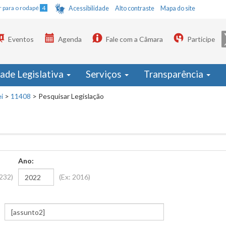
Ir para o rodapé
4
Acessibilidade
Alto contraste
Mapa do site
Eventos
Agenda
Fale com a Câmara
Participe
dade Legislativa
Serviços
Transparência
i
>
11408
>
Pesquisar Legislação
Ano:
1232)
(Ex: 2016)