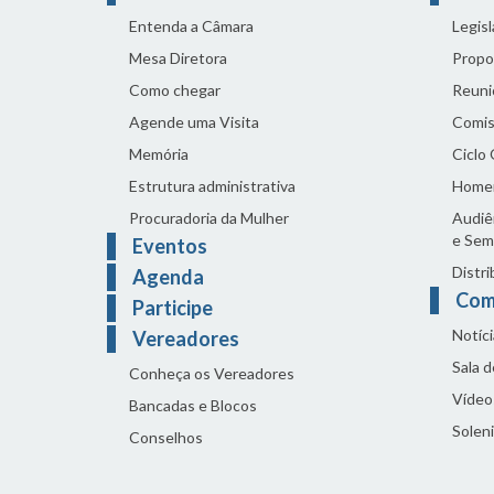
Entenda a Câmara
Legis
Mesa Diretora
Propo
Como chegar
Reuni
Agende uma Visita
Comis
Memória
Ciclo
Estrutura administrativa
Home
Procuradoria da Mulher
Audiên
e Sem
Eventos
Distri
Agenda
Com
Participe
Notíci
Vereadores
Sala 
Conheça os Vereadores
Vídeo
Bancadas e Blocos
Solen
Conselhos