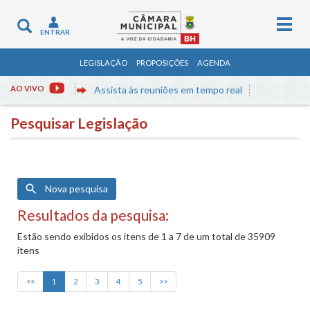
Togg
Toggle
ENTRAR
navig
navigation
LEGISLAÇÃO
PROPOSIÇÕES
AGENDA
AO VIVO
Assista às reuniões em tempo real
Pesquisar Legislação
Nova pesquisa
Resultados da pesquisa:
Estão sendo exibidos os itens de 1 a 7 de um total de 35909
itens
<<
1
2
3
4
5
>>