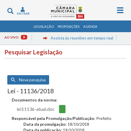
Togg
Toggle
ENTRAR
navig
navigation
LEGISLAÇÃO
PROPOSIÇÕES
AGENDA
AO VIVO
Assista às reuniões em tempo real
Pesquisar Legislação
Nova pesquisa
Lei - 11136/2018
Documentos da norma:
lei11136-atual.doc
Responsável pela Promulgação/Publicação:
Prefeito
Data da promulgação:
18/10/2018
Data da publicação:
19/10/2018