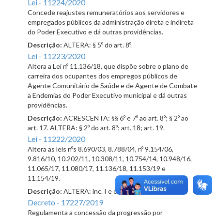
Lei - 11224/2020
Concede reajustes remuneratórios aos servidores e
empregados públicos da administração direta e indireta
do Poder Executivo e dá outras providências.
Descrição:
ALTERA: § 5º do art. 8º.
Lei - 11223/2020
Altera a Lei nº 11.136/18, que dispõe sobre o plano de
carreira dos ocupantes dos empregos públicos de
Agente Comunitário de Saúde e de Agente de Combate
a Endemias do Poder Executivo municipal e dá outras
providências.
Descrição:
ACRESCENTA: §§ 6º e 7º ao art. 8º; § 2º ao
art. 17. ALTERA: § 2º do art. 8º; art. 18; art. 19.
Lei - 11222/2020
Altera as leis nºs 8.690/03, 8.788/04, nº 9.154/06,
9.816/10, 10.202/11, 10.308/11, 10.754/14, 10.948/16,
11.065/17, 11.080/17, 11.136/18, 11.153/19 e
11.154/19.
Descrição:
ALTERA: inc. I e o § 1º do art. 13.
Decreto - 17227/2019
Regulamenta a concessão da progressão por