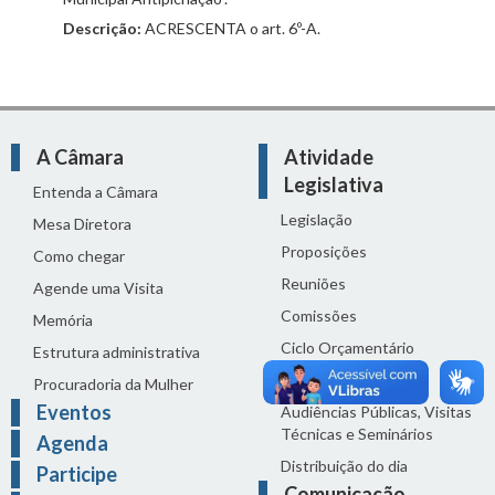
Descrição:
ACRESCENTA o art. 6º-A.
A Câmara
Atividade
Legislativa
Entenda a Câmara
Legislação
Mesa Diretora
Proposições
Como chegar
Reuniões
Agende uma Visita
Comissões
Memória
Ciclo Orçamentário
Estrutura administrativa
Homenagens
Procuradoria da Mulher
Eventos
Audiências Públicas, Visitas
Técnicas e Seminários
Agenda
Distribuição do dia
Participe
Comunicação