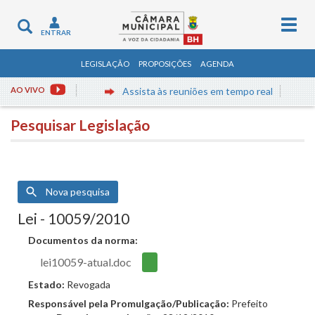
Togg
Toggle
ENTRAR
navig
navigation
LEGISLAÇÃO
PROPOSIÇÕES
AGENDA
AO VIVO
Assista às reuniões em tempo real
Pesquisar Legislação
Nova pesquisa
Lei - 10059/2010
Documentos da norma:
lei10059-atual.doc
Estado:
Revogada
Responsável pela Promulgação/Publicação:
Prefeito