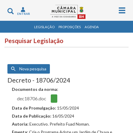
Togg
Toggle
ENTRAR
navig
navigation
LEGISLAÇÃO
PROPOSIÇÕES
AGENDA
Pesquisar Legislação
Nova pesquisa
Decreto - 18706/2024
Documentos da norma:
dec18706.doc
Data de Promulgação:
15/05/2024
Data de Publicação:
16/05/2024
Autoria:
Executivo. Prefeito Fuad Noman.
Ementa:
Cria o Programa Adote um Jardim de Chuva e