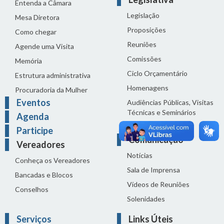
Entenda a Câmara
Legislação
Mesa Diretora
Proposições
Como chegar
Reuniões
Agende uma Visita
Comissões
Memória
Ciclo Orçamentário
Estrutura administrativa
Homenagens
Procuradoria da Mulher
Eventos
Audiências Públicas, Visitas
Técnicas e Seminários
Agenda
Distribuição do dia
Participe
Comunicação
Vereadores
Notícias
Conheça os Vereadores
Sala de Imprensa
Bancadas e Blocos
Vídeos de Reuniões
Conselhos
Solenidades
Serviços
Links Úteis