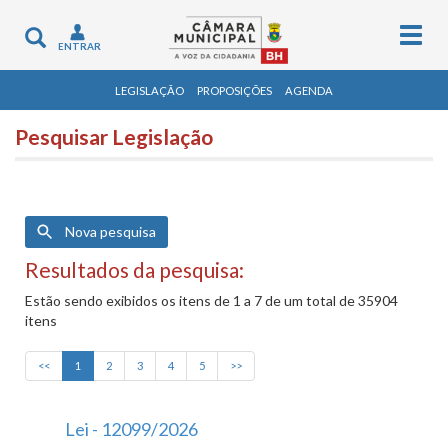
Togg
Toggle
ENTRAR
navig
navigation
LEGISLAÇÃO
PROPOSIÇÕES
AGENDA
Pesquisar Legislação
Nova pesquisa
Resultados da pesquisa:
Estão sendo exibidos os itens de 1 a 7 de um total de 35904
itens
<<
1
2
3
4
5
>>
Lei - 12099/2026