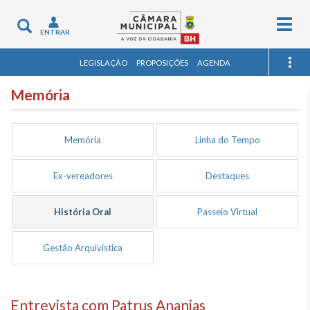
Togg
Toggle
ENTRAR
navig
navigation
LEGISLAÇÃO
PROPOSIÇÕES
AGENDA
Memória
Memória
Linha do Tempo
Ex-vereadores
Destaques
História Oral
Passeio Virtual
Gestão Arquivística
Entrevista com Patrus Ananias