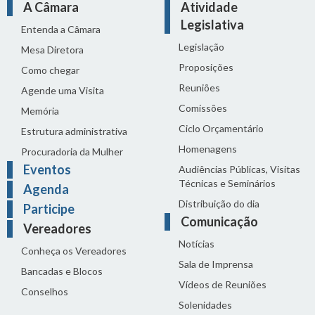
A Câmara
Atividade
Legislativa
Entenda a Câmara
Legislação
Mesa Diretora
Proposições
Como chegar
Reuniões
Agende uma Visita
Comissões
Memória
Ciclo Orçamentário
Estrutura administrativa
Homenagens
Procuradoria da Mulher
Eventos
Audiências Públicas, Visitas
Técnicas e Seminários
Agenda
Distribuição do dia
Participe
Comunicação
Vereadores
Notícias
Conheça os Vereadores
Sala de Imprensa
Bancadas e Blocos
Vídeos de Reuniões
Conselhos
Solenidades