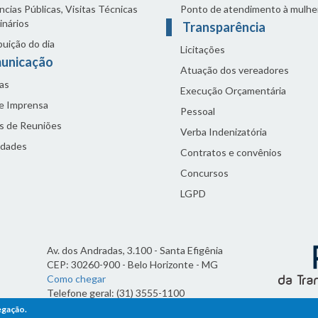
cias Públicas, Visitas Técnicas
Ponto de atendimento à mulhe
inários
Transparência
buição do dia
Licitações
unicação
Atuação dos vereadores
as
Execução Orçamentária
de Imprensa
Pessoal
s de Reuniões
Verba Indenizatória
idades
Contratos e convênios
Concursos
LGPD
Av. dos Andradas, 3.100 - Santa Efigênia
CEP: 30260-900 - Belo Horizonte - MG
Como chegar
Telefone geral: (31) 3555-1100
Horário de funcionamento:
egação.