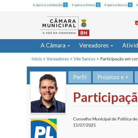
Ir para o conteúdo
1
Ir para o menu
2
Ir para a busca
3
A Câmara
Vereadores
Ativi
Início
>
Vereadores
>
Vile Santos
>
Participação em co
Perfil
Projetos e +
Participaç
Conselho Municipal de Política de
15/07/2025