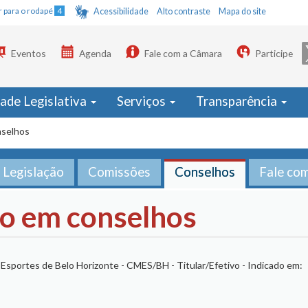
Ir para o rodapé
4
Acessibilidade
Alto contraste
Mapa do site
Eventos
Agenda
Fale com a Câmara
Participe
dade Legislativa
Serviços
Transparência
nselhos
Legislação
Comissões
Conselhos
Fale co
ão em conselhos
 Esportes de Belo Horizonte - CMES/BH - Titular/Efetivo - Indicado em: