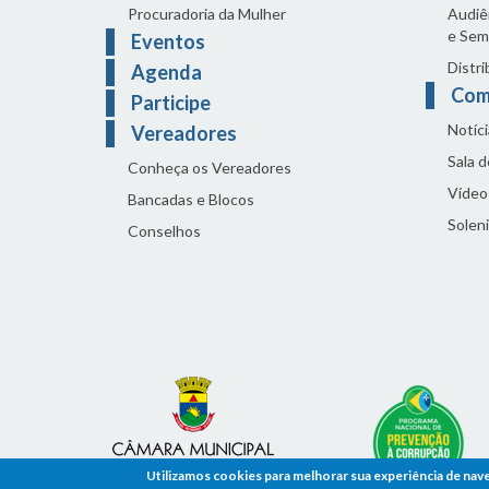
Procuradoria da Mulher
Audiên
e Sem
Eventos
Distri
Agenda
Com
Participe
Notíci
Vereadores
Sala 
Conheça os Vereadores
Vídeo
Bancadas e Blocos
Solen
Conselhos
Utilizamos cookies para melhorar sua experiência de nav